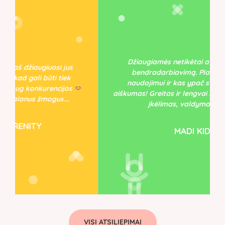
Džiaugiamės netikėtai atradę ir pradėję
us
bendradarbiavimą. Platforma patogi
k
naudojimui ir kas ypač svarbu - greitis ir
os
aiškumas! Greitas ir lengvai suprantamas prekių
…
įkėlimas, valdymas, greita…
MADI KIDS
VISI ATSILIEPIMAI