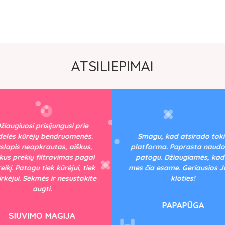
ATSILIEPIMAI
žiaugiuosi prisijungusi prie
delės kūrėjų bendruomenės.
Smagu, kad atsirado tok
slapis neapkrautas, aiškus,
platforma. Paprasta naudot
kus prekių filtravimas pagal
patogu. Džiaugiamės, kad 
eikį. Patogu tiek kūrėjui, tiek
mes čia esame. Geriausios 
pirkėjui. Sėkmės ir nesustokite
kloties!
augti.
PAPAPŪGA
SIUVIMO MAGIJA