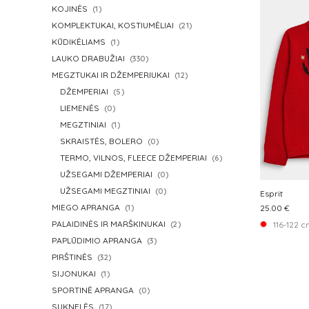
KOJINĖS
(1)
KOMPLEKTUKAI, KOSTIUMĖLIAI
(21)
KŪDIKĖLIAMS
(1)
LAUKO DRABUŽIAI
(330)
MEGZTUKAI IR DŽEMPERIUKAI
(12)
DŽEMPERIAI
(5)
LIEMENĖS
(0)
MEGZTINIAI
(1)
SKRAISTĖS, BOLERO
(0)
TERMO, VILNOS, FLEECE DŽEMPERIAI
(6)
UŽSEGAMI DŽEMPERIAI
(0)
UŽSEGAMI MEGZTINIAI
(0)
Esprit
MIEGO APRANGA
(1)
25.00 €
PALAIDINĖS IR MARŠKINUKAI
116-122 
(2)
PAPLŪDIMIO APRANGA
(3)
PIRŠTINĖS
(32)
SIJONUKAI
(1)
SPORTINĖ APRANGA
(0)
SUKNELĖS
(17)