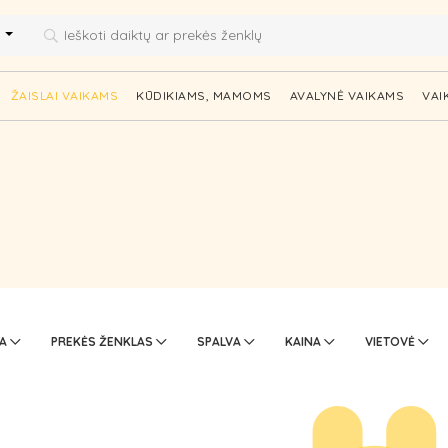
i
ŽAISLAI VAIKAMS
KŪDIKIAMS, MAMOMS
AVALYNĖ VAIKAMS
VAI
TA
PREKĖS ŽENKLAS
SPALVA
KAINA
VIETOVĖ