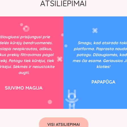
ATSILIEPIMAI
žiaugiuosi prisijungusi prie
delės kūrėjų bendruomenės.
Smagu, kad atsirado tok
slapis neapkrautas, aiškus,
platforma. Paprasta naudot
kus prekių filtravimas pagal
patogu. Džiaugiamės, kad 
eikį. Patogu tiek kūrėjui, tiek
mes čia esame. Geriausios 
pirkėjui. Sėkmės ir nesustokite
kloties!
augti.
PAPAPŪGA
SIUVIMO MAGIJA
VISI ATSILIEPIMAI