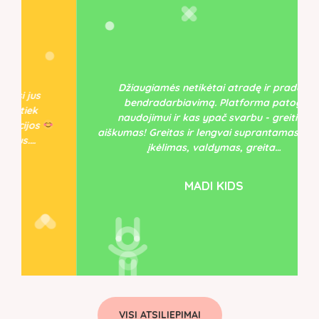
Džiaugiamės netikėtai atradę ir pradėję
bendradarbiavimą. Platforma patogi
naudojimui ir kas ypač svarbu - greitis ir
aiškumas! Greitas ir lengvai suprantamas prekių
įkėlimas, valdymas, greita…
MADI KIDS
VISI ATSILIEPIMAI