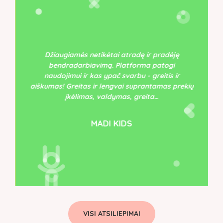
TEMINĖ APRANGA
(28)
ŠALIKAI IR SKARELĖS
(0)
Džiaugiamės netikėtai atradę ir pradėję
bendradarbiavimą. Platforma patogi
naudojimui ir kas ypač svarbu - greitis ir
aiškumas! Greitas ir lengvai suprantamas prekių
įkėlimas, valdymas, greita…
MADI KIDS
VISI ATSILIEPIMAI