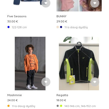
Five Seasons
BUNNY
30.00 €
29.00 €
122-128 cm
Yra daug dydžių
Mashmnie
Regatta
24.00 €
18.00 €
Yra daug dydžių
140-146 cm, 146-152 cm