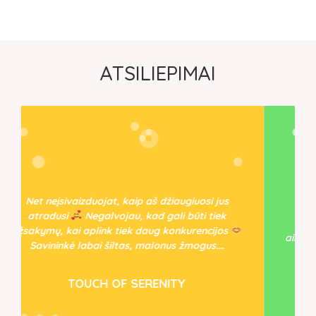
ATSILIEPIMAI
Džiaugiamės netikėtai atradę ir pradėję
bendradarbiavimą. Platforma patogi
naudojimui ir kas ypač svarbu - greitis ir
aiškumas! Greitas ir lengvai suprantamas prekių
įkėlimas, valdymas, greita…
MADI KIDS