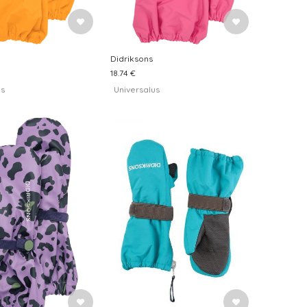
Didriksons
18.74 €
us
Universalus