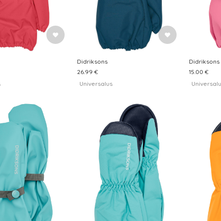
Didriksons
Didriksons
26.99 €
15.00 €
s
Universalus
Universal