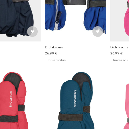
Didriksons
Didriksons
26.99 €
26.99 €
s
Universalus
Universal