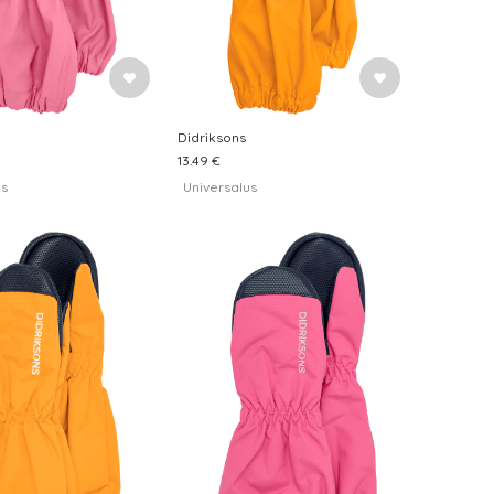
Didriksons
13.49 €
us
Universalus