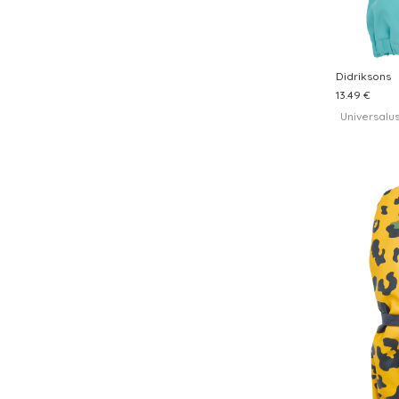
Didriksons
13.49 €
Universalu