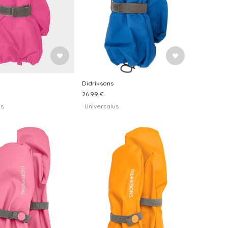
Didriksons
26.99 €
us
Universalus