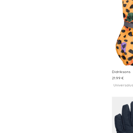
Didriksons
21.99 €
Universalu