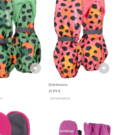
Didriksons
21.99 €
us
Universalus