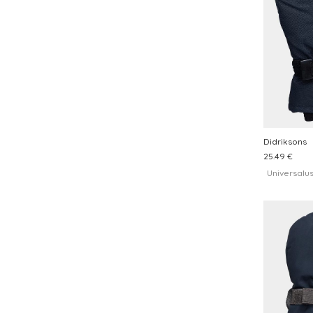
Didriksons
25.49 €
Universalu