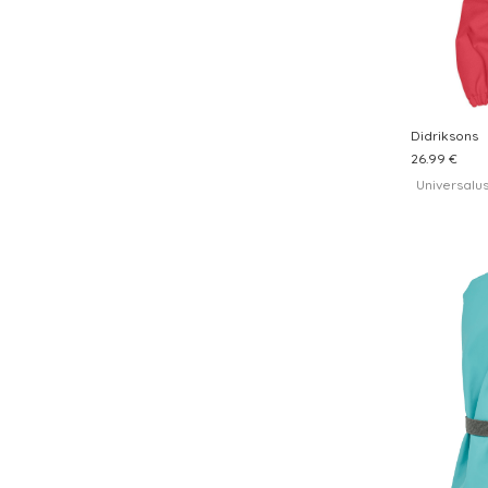
Didriksons
26.99 €
Universalu