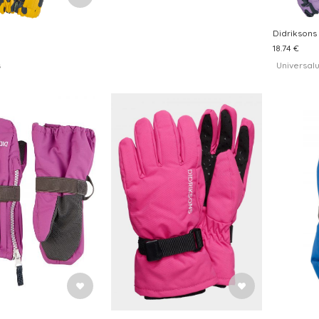
Didriksons
18.74 €
s
Universal