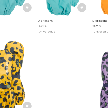
Didriksons
Didriksons
18.74 €
18.74 €
s
Universalus
Universal