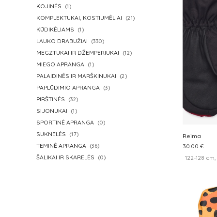
KOJINĖS
(1)
KOMPLEKTUKAI, KOSTIUMĖLIAI
(21)
KŪDIKĖLIAMS
(1)
LAUKO DRABUŽIAI
(330)
MEGZTUKAI IR DŽEMPERIUKAI
(12)
MIEGO APRANGA
(1)
PALAIDINĖS IR MARŠKINUKAI
(2)
PAPLŪDIMIO APRANGA
(3)
PIRŠTINĖS
(32)
SIJONUKAI
(1)
SPORTINĖ APRANGA
(0)
SUKNELĖS
(17)
Reima
TEMINĖ APRANGA
(36)
30.00 €
ŠALIKAI IR SKARELĖS
122-128 cm,
(0)