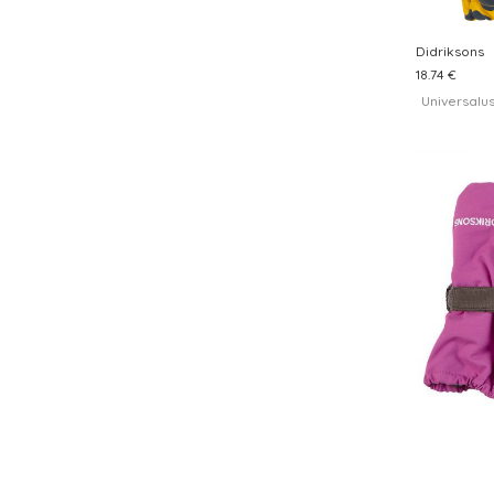
Didriksons
18.74 €
Universalu