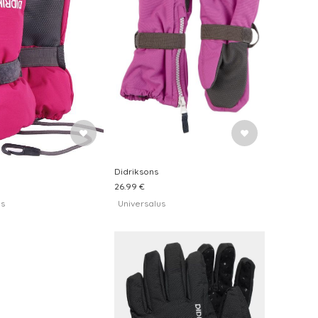
Didriksons
26.99 €
us
Universalus