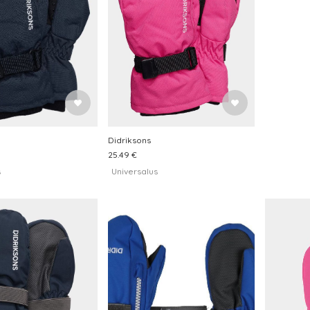
Didriksons
25.49 €
s
Universalus