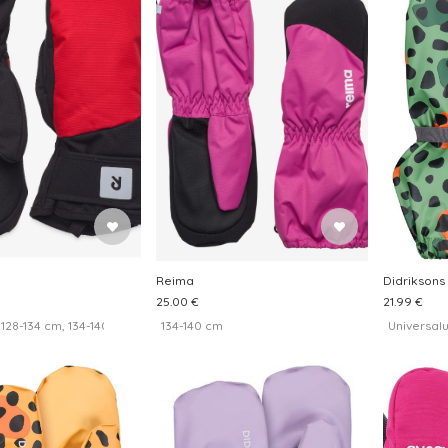
Reima
Didriksons
25.00 €
21.99 €
 128-134 cm, 134-140 cm
134-140 cm
Universal