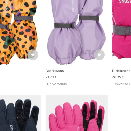
Didriksons
Didriksons
21.99 €
26.99 €
s
Universalus
Universal