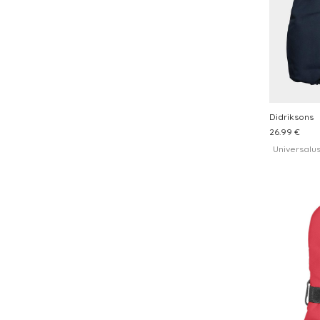
Didriksons
26.99 €
Universalu