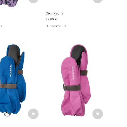
Didriksons
27.99 €
us
Universalus