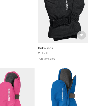
Didriksons
25.49 €
Universalus