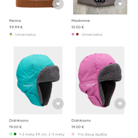
SUKNELĖS
(17)
TEMINĖ APRANGA
(36)
Reima
Mashmnie
ŠALIKAI IR SKARELĖS
(0)
39.99 €
10.00 €
Universalus
Universalus
Didriksons
Didriksons
19.00 €
19.00 €
1-2 metų 49 cm, 2-3 metų 51 cm
Yra daug dydžių