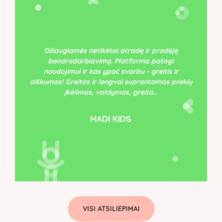
Džiaugiamės netikėtai atradę ir pradėję
bendradarbiavimą. Platforma patogi
naudojimui ir kas ypač svarbu - greitis ir
aiškumas! Greitas ir lengvai suprantamas prekių
įkėlimas, valdymas, greita…
MADI KIDS
VISI ATSILIEPIMAI