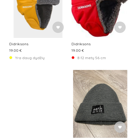
Didriksons
Didriksons
19.00 €
19.00 €
Yra daug dydžių
8-12 metų 56 cm