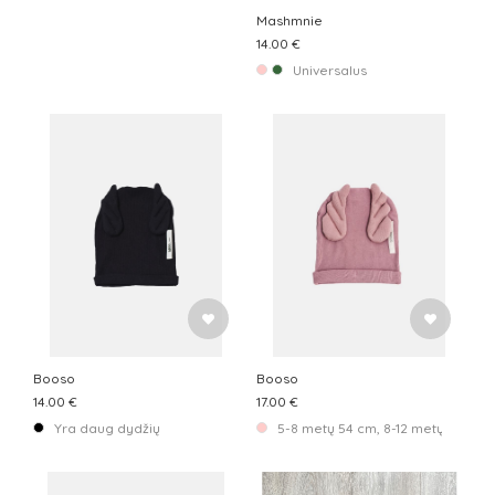
Mashmnie
14.00 €
Universalus
Booso
Booso
14.00 €
17.00 €
Yra daug dydžių
5-8 metų 54 cm, 8-12 metų 56 cm