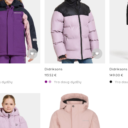
Didriksons
Didriksons
113.52 €
149.00 €
 dydžių
Yra daug dydžių
Yra dau