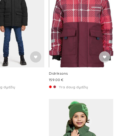
Didriksons
159.00 €
g dydžių
Yra daug dydžių