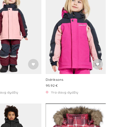
Didriksons
95.92 €
aug dydžių
Yra daug dydžių