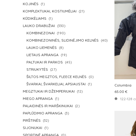
KOJINĖS
(1)
KOMPLEKTUKAI, KOSTIUMĖLIAI
(21)
KŪDIKĖLIAMS
(1)
LAUKO DRABUŽIAI
(330)
KOMBINEZONAI
(190)
KOMBINEZONINĖS, SLIDINĖJIMO KELNĖS
(40)
LAUKO LIEMENĖS
(8)
LIETAUS APRANGA
(19)
PALTUKAI IR PARKOS
(45)
STRIUKYTĖS
(27)
ŠILTOS MEGZTOS, FLEECE KELNĖS
(0)
ŠVARKAI, ŠVARKELIAI, APSIAUSTAI
(1)
Columbia
MEGZTUKAI IR DŽEMPERIUKAI
(12)
65.00 €
MIEGO APRANGA
122-128 
(1)
PALAIDINĖS IR MARŠKINUKAI
(2)
PAPLŪDIMIO APRANGA
(3)
PIRŠTINĖS
(32)
SIJONUKAI
(1)
SPORTINĖ APRANGA
(0)