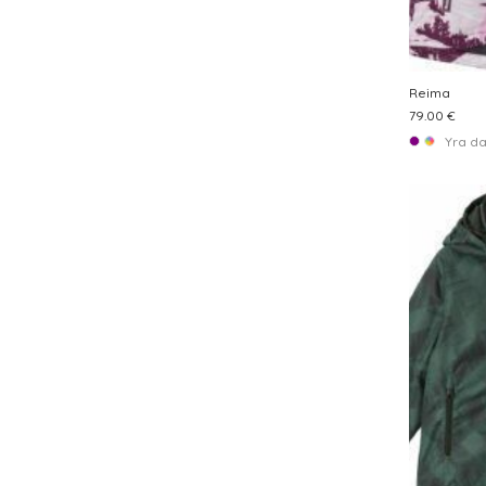
Reima
79.00 €
Yra d