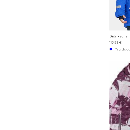
Didriksons
113.52 €
Yra daug