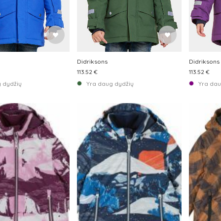
Didriksons
Didriksons
113.52 €
113.52 €
 dydžių
Yra daug dydžių
Yra dau