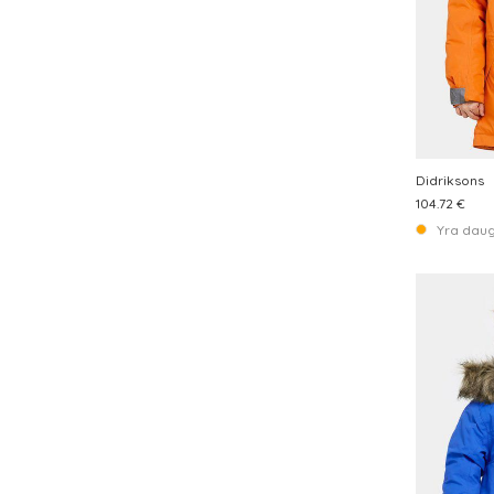
Didriksons
104.72 €
Yra daug