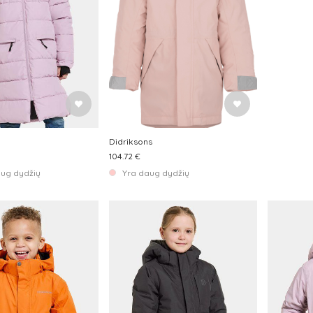
Didriksons
104.72 €
aug dydžių
Yra daug dydžių