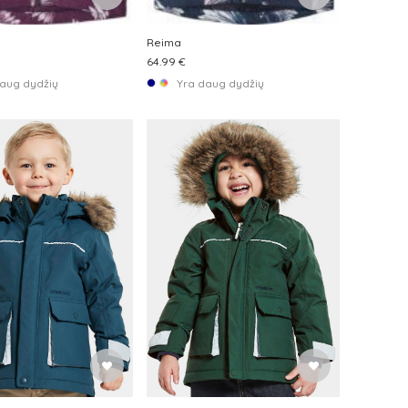
Reima
64.99 €
aug dydžių
Yra daug dydžių