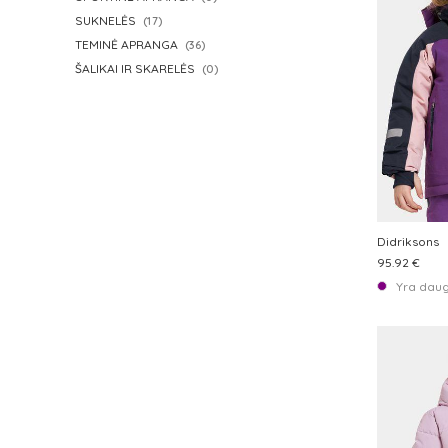
SUKNELĖS
(17)
TEMINĖ APRANGA
(36)
ŠALIKAI IR SKARELĖS
(0)
Didriksons
95.92 €
Yra daug