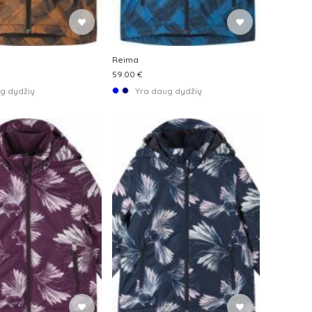
Reima
59.00 €
g dydžių
Yra daug dydžių