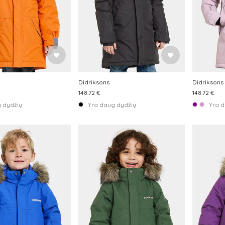
Didriksons
Didriksons
148.72 €
148.72 €
 dydžių
Yra daug dydžių
Yra d