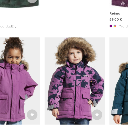
Reima
59.00 €
aug dydžių
Yra d