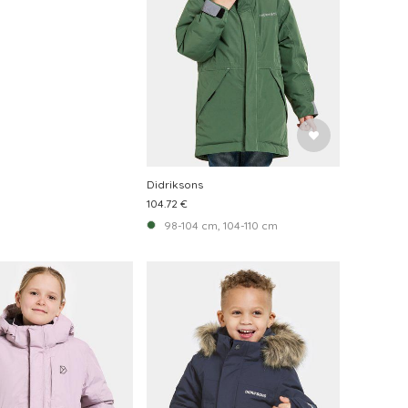
Didriksons
104.72 €
98-104 cm, 104-110 cm