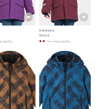
Didriksons
113.52 €
g dydžių
Yra daug dydžių