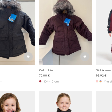
Columbia
Didriksons
70.00 €
95.92 €
cm
104-110 cm
Yra d