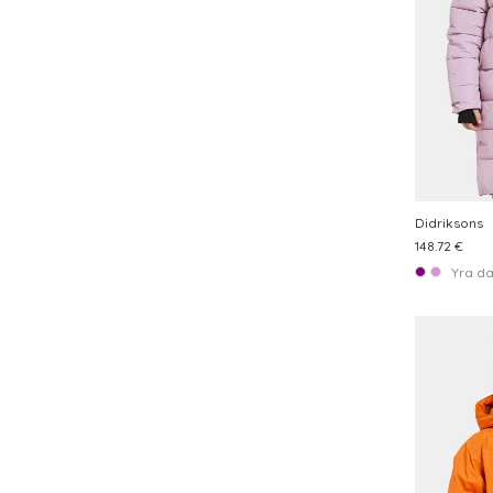
Didriksons
148.72 €
Yra d