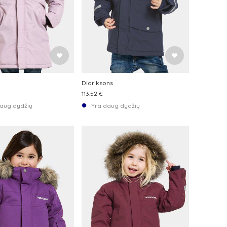
Didriksons
113.52 €
aug dydžių
Yra daug dydžių