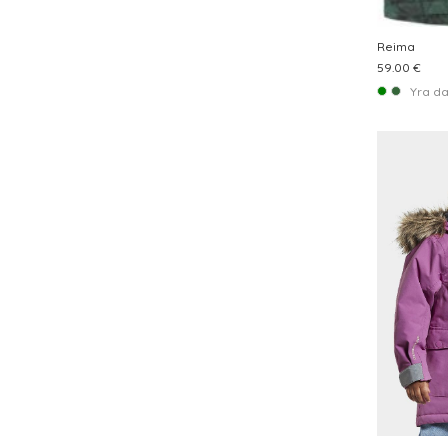
Reima
59.00 €
Yra d