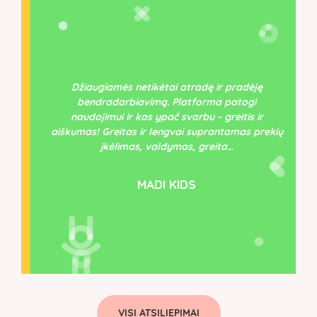
SUKNELĖS
(17)
TEMINĖ APRANGA
(36)
ŠALIKAI IR SKARELĖS
(0)
Džiaugiamės netikėtai atradę ir pradėję
bendradarbiavimą. Platforma patogi
naudojimui ir kas ypač svarbu - greitis ir
aiškumas! Greitas ir lengvai suprantamas prekių
įkėlimas, valdymas, greita…
MADI KIDS
VISI ATSILIEPIMAI