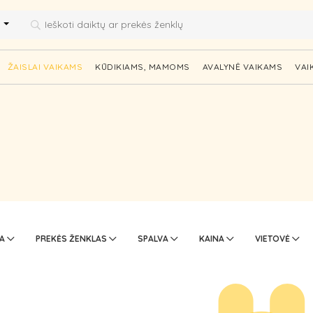
i
ŽAISLAI VAIKAMS
KŪDIKIAMS, MAMOMS
AVALYNĖ VAIKAMS
VAI
TA
PREKĖS ŽENKLAS
SPALVA
KAINA
VIETOVĖ