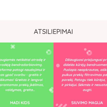
ATSILIEPIMAI
žiaugiuosi prisijungusi prie
delės kūrėjų bendruomenės.
Smagu, kad atsirado tok
slapis neapkrautas, aiškus,
platforma. Paprasta naudot
ikus prekių filtravimas pagal
patogu. Džiaugiamės, kad 
eikį. Patogu tiek kūrėjui, tiek
mes čia esame. Geriausios 
pirkėjui. Sėkmės ir nesustokite
kloties!
augti.
PAPAPŪGA
SIUVIMO MAGIJA