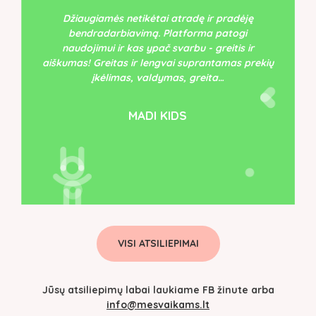
Džiaugiamės netikėtai atradę ir pradėję
bendradarbiavimą. Platforma patogi
naudojimui ir kas ypač svarbu - greitis ir
aiškumas! Greitas ir lengvai suprantamas prekių
įkėlimas, valdymas, greita…
MADI KIDS
VISI ATSILIEPIMAI
Jūsų atsiliepimų labai laukiame FB žinute arba
info@mesvaikams.lt