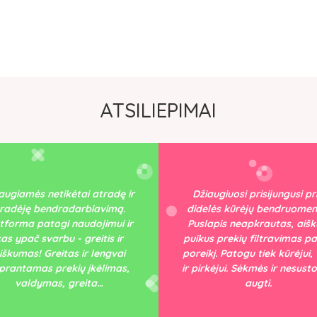
ATSILIEPIMAI
žiaugiuosi prisijungusi prie
delės kūrėjų bendruomenės.
Smagu, kad atsirado tok
slapis neapkrautas, aiškus,
platforma. Paprasta naudot
ikus prekių filtravimas pagal
patogu. Džiaugiamės, kad 
eikį. Patogu tiek kūrėjui, tiek
mes čia esame. Geriausios 
pirkėjui. Sėkmės ir nesustokite
kloties!
augti.
PAPAPŪGA