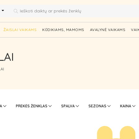
i
ŽAISLAI VAIKAMS
KŪDIKIAMS, MAMOMS
AVALYNĖ VAIKAMS
VAI
LAI
AI
TA
PREKĖS ŽENKLAS
SPALVA
SEZONAS
KAINA