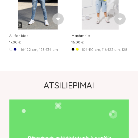
All for kids
Mashmnie
17.00 €
16.00 €
116-122 cm, 128-134 cm
104-110 cm, 116-122 cm, 128-134 
ATSILIEPIMAI
Džiaugiamės netikėtai atradę ir pradėję