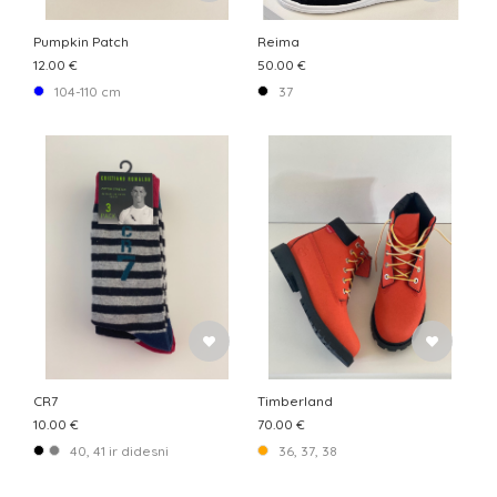
Pumpkin Patch
Reima
12.00 €
50.00 €
104-110 cm
37
CR7
Timberland
10.00 €
70.00 €
40, 41 ir didesni
36, 37, 38