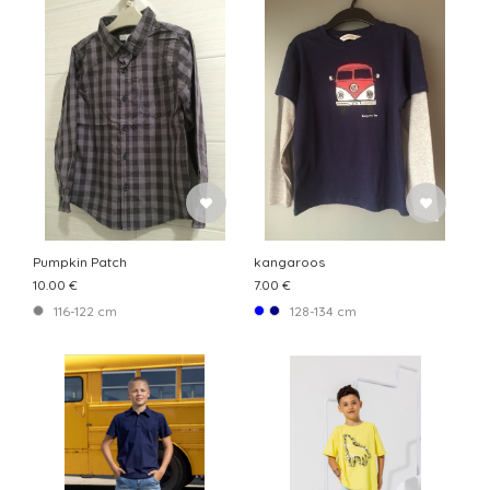
Pumpkin Patch
kangaroos
10.00 €
7.00 €
116-122 cm
128-134 cm