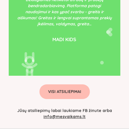
bendradarbiavimą. Platforma patogi
naudojimui ir kas ypač svarbu - greitis ir
aiškumas! Greitas ir lengvai suprantamas prekių
įkėlimas, valdymas, greita…
MADI KIDS
VISI ATSILIEPIMAI
Jūsų atsiliepimų labai laukiame FB žinute arba
info@mesvaikams.lt