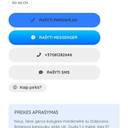
80-86 CM
RAŠYTI PARDAVĖJUI
RAŠYTI MESSENGER
+37061282646
RAŠYTI SMS
Kaip pirkti?
PREKĖS APRAŠYMAS
Nauji, labai geros kokybes marskineliai su Didziosios
Britanijos kareivuku; pirkti UK. Dydis 1-2 metai: ilgis 37