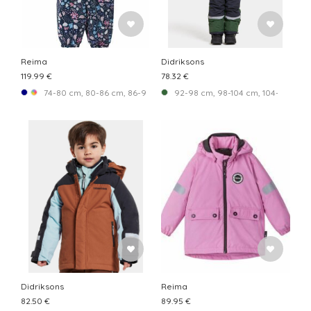
Reima
Didriksons
119.99 €
78.32 €
74-80 cm, 80-86 cm, 86-92 cm, 92-98 cm
92-98 cm, 98-104 cm, 104-110 cm, 1
Didriksons
Reima
82.50 €
89.95 €