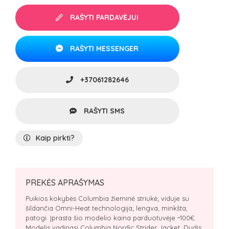
RAŠYTI PARDAVĖJUI
RAŠYTI MESSENGER
+37061282646
RAŠYTI SMS
Kaip pirkti?
PREKĖS APRAŠYMAS
Puikios kokybės Columbia žieminė striukė; viduje su
šildančia Omni-Heat technologija; lengva, minkšta,
patogi. Įprasta šio modelio kaina parduotuvėje ~100€.
Modelis vadinasi Columbia Nordic Strider Jacket. Dydis