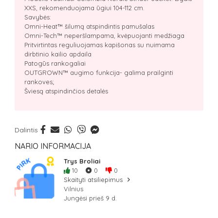
XXS, rekomenduojama ūgiui 104-112 cm.
Savybės:
Omni-Heat™ šilumą atspindintis pamušalas
Omni-Tech™ neperšlampama, kvėpuojanti medžiaga
Pritvirtintas reguliuojamas kapišonas su nuimama
dirbtinio kailio apdaila
Patogūs rankogaliai
OUTGROWN™ augimo funkcija- galima prailginti
rankoves;
Šviesą atspindinčios detalės
Dalintis
NARIO INFORMACIJA
Trys Broliai
10
0
0
Skaityti atsiliepimus
Vilnius
Jungėsi prieš 9 d.