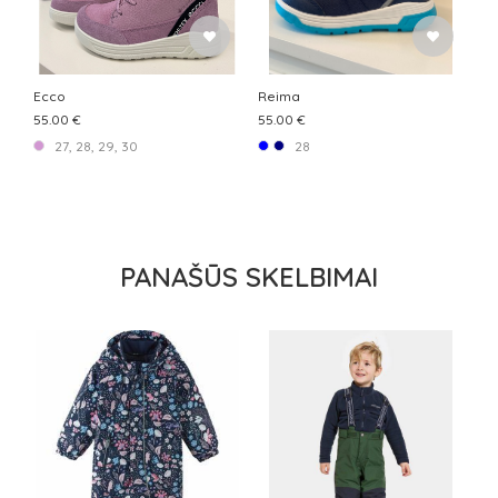
Ecco
Reima
55.00 €
55.00 €
27, 28, 29, 30
28
PANAŠŪS SKELBIMAI