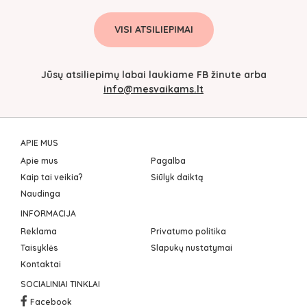
VISI ATSILIEPIMAI
Jūsų atsiliepimų labai laukiame FB žinute arba
info@mesvaikams.lt
APIE MUS
Apie mus
Pagalba
Kaip tai veikia?
Siūlyk daiktą
Naudinga
INFORMACIJA
Reklama
Privatumo politika
Taisyklės
Slapukų nustatymai
Kontaktai
SOCIALINIAI TINKLAI
Facebook