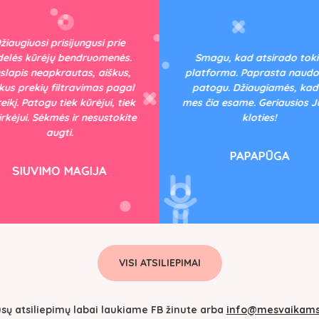
žiaugiuosi prisijungusi prie
delės kūrėjų bendruomenės.
Smagu, kad atsirado tok
slapis neapkrautas, aiškus,
platforma. Paprasta naudot
kus prekių filtravimas pagal
patogu. Džiaugiamės, kad 
eikį. Patogu tiek kūrėjui, tiek
mes čia esame. Geriausios 
pirkėjui. Sėkmės ir nesustokite
kloties!
augti.
PAPAPŪGA
SIUVIMO MAGIJA
VISI ATSILIEPIMAI
sų atsiliepimų labai laukiame FB žinute arba
info@mesvaikams.