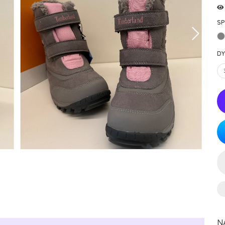
SP
DY
N