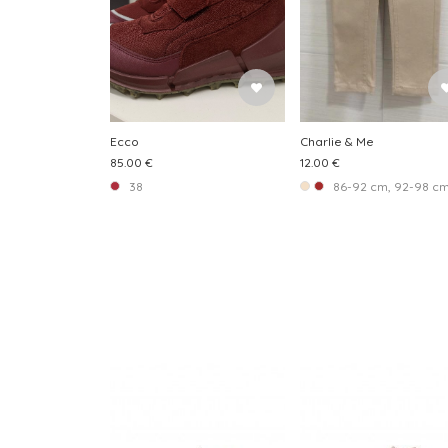
Ecco
Charlie & Me
85.00 €
12.00 €
38
86-92 cm, 92-98 c