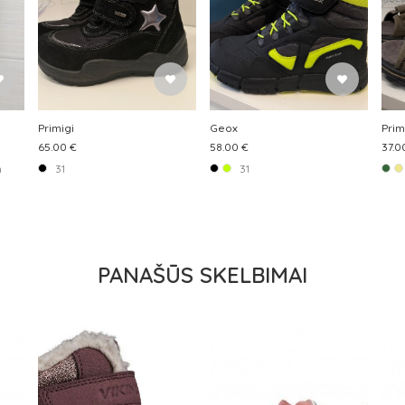
Primigi
Geox
Prim
65.00 €
58.00 €
37.0
m
31
31
PANAŠŪS SKELBIMAI