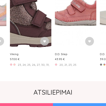
Viking
D.D. Step
D.D.
57.00 €
43.95 €
39.0
23, 24, 25, 26, 27, 30, 31, 32, 33
20, 21, 23, 25
ATSILIEPIMAI