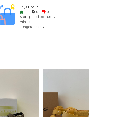
Trys Broliai
10
0
0
Skaityti atsiliepimus
Vilnius
Jungėsi prieš 9 d.