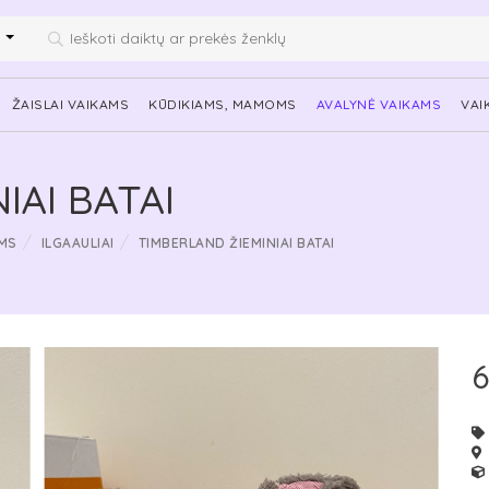
i
ŽAISLAI VAIKAMS
KŪDIKIAMS, MAMOMS
AVALYNĖ VAIKAMS
VAI
IAI BATAI
MS
ILGAAULIAI
TIMBERLAND ŽIEMINIAI BATAI
6