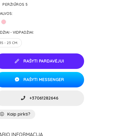
PERŽIŪROS 5
ALVOS:
DŽIAI - VIDPADŽIAI:
35 - 23 CM.
RAŠYTI PARDAVĖJUI
RAŠYTI MESSENGER
+37061282646
Kaip pirkti?
ARIO INFORMACIJA