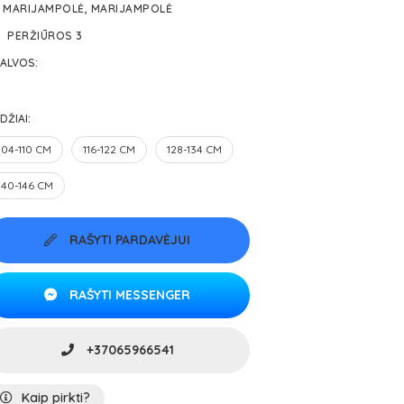
MARIJAMPOLĖ, MARIJAMPOLĖ
PERŽIŪROS 3
ALVOS:
DŽIAI:
104-110 CM
116-122 CM
128-134 CM
140-146 CM
RAŠYTI PARDAVĖJUI
RAŠYTI MESSENGER
+37065966541
Kaip pirkti?