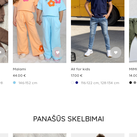
Malami
All for kids
MIMI
44.00 €
17.00 €
14.0
98-104 cm
146-152 cm
116-122 cm, 128-134 cm
PANAŠŪS SKELBIMAI