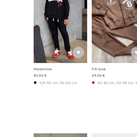
Mashmnie
Fifi love
45.00 €
29.00 €
104-110 cm, 116-122 cm
80-86 cm, 92-98 cm, 