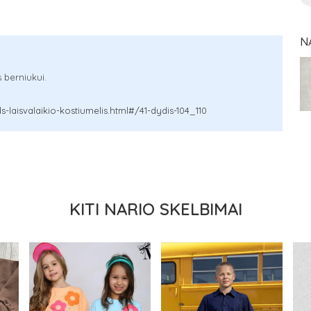
N
 berniukui.
-laisvalaikio-kostiumelis.html#/41-dydis-104_110
KITI NARIO SKELBIMAI