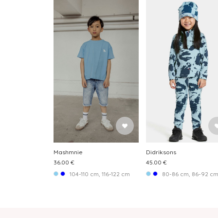
Mashmnie
Didriksons
36.00 €
45.00 €
104-110 cm, 116-122 cm
80-86 cm, 86-92 cm, 