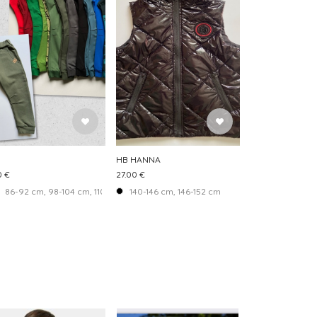
HB HANNA
0 €
27.00 €
86-92 cm, 98-104 cm, 110-116 cm, 122-128 cm, 134-140 cm
140-146 cm, 146-152 cm