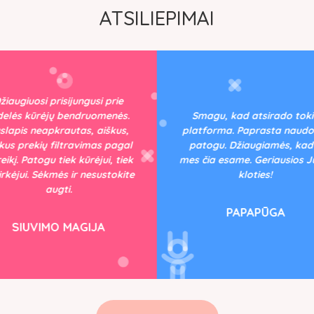
ATSILIEPIMAI
žiaugiuosi prisijungusi prie
delės kūrėjų bendruomenės.
Smagu, kad atsirado tok
slapis neapkrautas, aiškus,
platforma. Paprasta naudot
kus prekių filtravimas pagal
patogu. Džiaugiamės, kad 
eikį. Patogu tiek kūrėjui, tiek
mes čia esame. Geriausios 
pirkėjui. Sėkmės ir nesustokite
kloties!
augti.
PAPAPŪGA
SIUVIMO MAGIJA