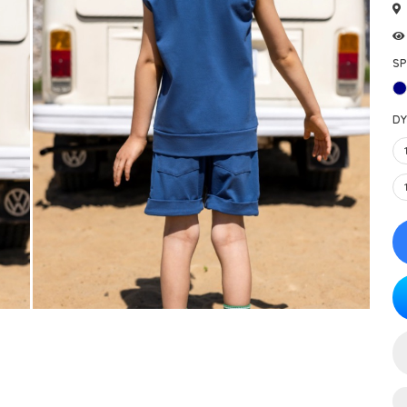
SP
DY