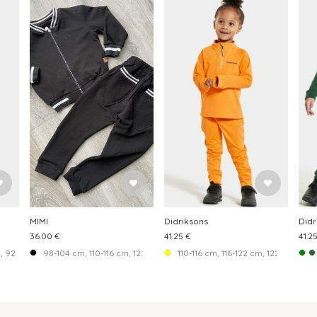
MIMI
Didriksons
Didr
36.00 €
41.25 €
41.2
92-98 cm, 98-104 cm, 104-110 cm, 110-116 cm, 116-122 cm, 122-128 cm, 128-134 c
98-104 cm, 110-116 cm, 122-128 cm, 134-140 cm
110-116 cm, 116-122 cm, 122-128 cm,