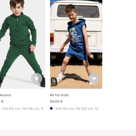
iksons
All for kids
5 €
34.00 €
m, 134-140 cm, 140-146 cm
 128-134 cm, 134-140 cm
104-110 cm, 110-116 cm, 116-122 cm, 122-128 cm, 128-134 cm, 134-140 cm
104-110 cm, 116-122 cm, 128-134 cm, 140-146 cm