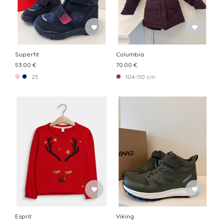
Superfit
Columbia
53.00 €
70.00 €
25
104-110 cm
Esprit
Viking