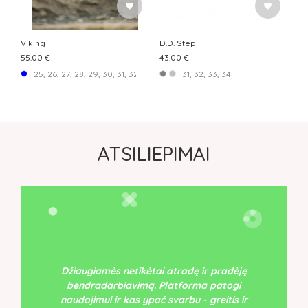
Viking
D.D. Step
55.00 €
43.00 €
25, 26, 27, 28, 29, 30, 31, 32, 33
31, 32, 33, 34
ATSILIEPIMAI
Džiaugiamės netikėtai atradę ir pradėję
bendradarbiavimą. Platforma patogi
naudojimui ir kas ypač svarbu - greitis ir