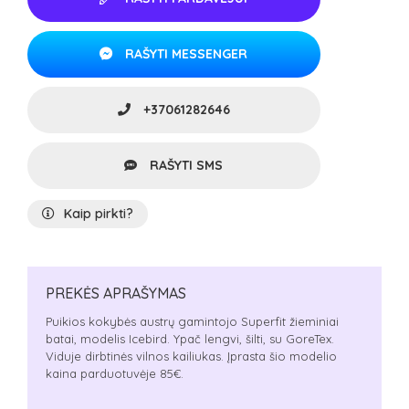
RAŠYTI MESSENGER
+37061282646
RAŠYTI SMS
Kaip pirkti?
PREKĖS APRAŠYMAS
Puikios kokybės austrų gamintojo Superfit žieminiai
batai, modelis Icebird. Ypač lengvi, šilti, su GoreTex.
Viduje dirbtinės vilnos kailiukas. Įprasta šio modelio
kaina parduotuvėje 85€.