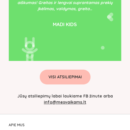
aiškumas! Greitas ir lengvai suprantamas prekių
įkėlimas, valdymas, greita…
MADI KIDS
VISI ATSILIEPIMAI
Jūsų atsiliepimų labai laukiame FB žinute arba
info@mesvaikams.lt
APIE MUS