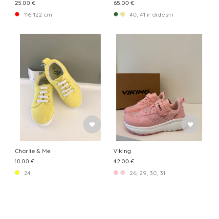
25.00 €
65.00 €
116-122 cm
40, 41 ir didesni
Charlie & Me
Viking
10.00 €
42.00 €
24
26, 29, 30, 31