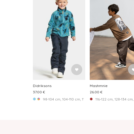
Didriksons
Mashmnie
37.00 €
26.00 €
98-104 cm, 104-110 cm, 116-122 cm, 122-128 cm
116-122 cm, 128-134 cm