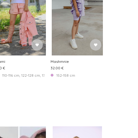
ami
Mashmnie
0 €
32.00 €
 cm
110-116 cm, 122-128 cm, 134-140 cm, 146-152 cm
152-158 cm