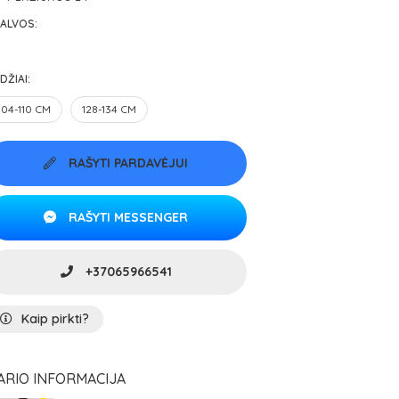
ALVOS:
DŽIAI:
104-110 CM
128-134 CM
RAŠYTI PARDAVĖJUI
RAŠYTI MESSENGER
+37065966541
Kaip pirkti?
ARIO INFORMACIJA