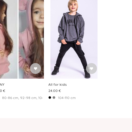
NY
All for kids
0 €
24.00 €
 140-146 cm, 152-158 cm
80-86 cm, 92-98 cm, 104-110 cm, 116-122 cm, 128-134 cm
104-110 cm