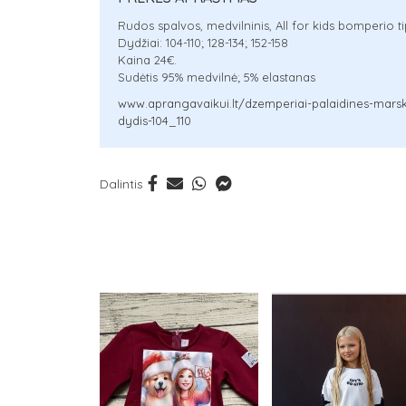
Rudos spalvos, medvilninis, All for kids bomperio t
Dydžiai: 104-110; 128-134; 152-158
Kaina 24€.
Sudėtis 95% medvilnė; 5% elastanas
www.aprangavaikui.lt/dzemperiai-palaidines-marski
dydis-104_110
Dalintis