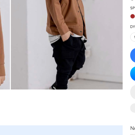
SP
DY
N