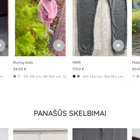
Bunny kids
MIMI
Mal
34.00 €
17.00 €
36.0
cm, 122-128 cm
cm
92-98 cm, 98-104 cm, 104-110 cm
140-146 cm, 146-152 cm, 152-158
PANAŠŪS SKELBIMAI