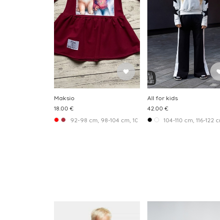
Maksio
All for kids
18.00 €
42.00 €
92-98 cm, 98-104 cm, 104-110 cm, 110-116 cm, 116-122 
104-110 cm, 116-122 