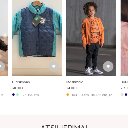
Didriksons
Mashmnie
BUN
38.00 €
24.00 €
29.0
, 140-146 cm
128-134 cm
104-110 cm, 116-122 cm, 128-134 cm,
ATSILIEPIMAI