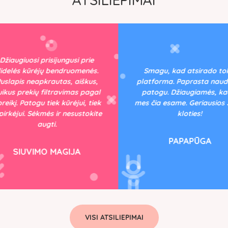
žiaugiuosi prisijungusi prie
delės kūrėjų bendruomenės.
Smagu, kad atsirado tok
slapis neapkrautas, aiškus,
platforma. Paprasta naudot
kus prekių filtravimas pagal
patogu. Džiaugiamės, kad 
eikį. Patogu tiek kūrėjui, tiek
mes čia esame. Geriausios 
pirkėjui. Sėkmės ir nesustokite
kloties!
augti.
PAPAPŪGA
SIUVIMO MAGIJA
VISI ATSILIEPIMAI