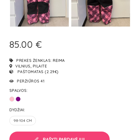
85.00 €
PREKĖS ŽENKLAS:
REIMA
VILNIUS, PILAITĖ
PAŠTOMATAS (2.29€)
PERŽIŪROS 41
SPALVOS:
DYDŽIAI:
98-104 CM
RAŠYTI PARDAVĖJUI