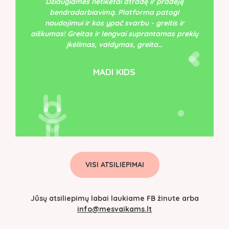
Džiaugiamės netikėtai atradę ir pradėję
bendradarbiavimą. Platforma patogi
naudojimui ir kas ypač svarbu - greitis ir
aiškumas! Greitas ir lengvai suprantamas prekių
įkėlimas, valdymas, greita…
MADI KIDS
VISI ATSILIEPIMAI
Jūsų atsiliepimų labai laukiame FB žinute arba
info@mesvaikams.lt