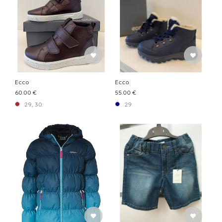
Ecco
Ecco
60.00 €
55.00 €
29, 30
29