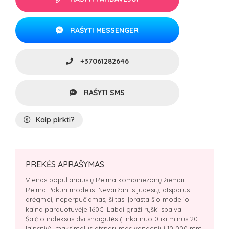
RAŠYTI MESSENGER
+37061282646
RAŠYTI SMS
Kaip pirkti?
PREKĖS APRAŠYMAS
Vienas populiariausių Reima kombinezonų žiemai-
Reima Pakuri modelis. Nevaržantis judesių, atsparus
drėgmei, neperpučiamas, šiltas. Įprasta šio modelio
kaina parduotuvėje 160€. Labai graži ryški spalva!
Šalčio indeksas dvi snaigutės (tinka nuo 0 iki minus 20
laipsnių), maksimalus atsparumas vandeniui 10 000 mm,