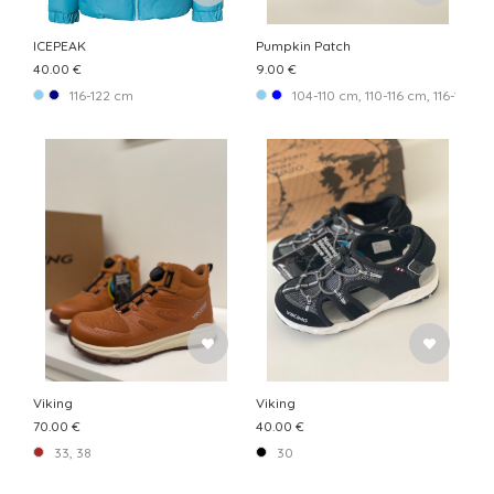
ICEPEAK
Pumpkin Patch
40.00 €
9.00 €
116-122 cm
104-110 cm, 110-116 cm, 116-122 c
Viking
Viking
70.00 €
40.00 €
33, 38
30