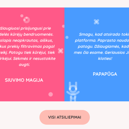
žiaugiuosi prisijungusi prie
delės kūrėjų bendruomenės.
Smagu, kad atsirado tok
slapis neapkrautas, aiškus,
platforma. Paprasta naudot
kus prekių filtravimas pagal
patogu. Džiaugiamės, kad 
eikį. Patogu tiek kūrėjui, tiek
mes čia esame. Geriausios 
pirkėjui. Sėkmės ir nesustokite
kloties!
augti.
PAPAPŪGA
SIUVIMO MAGIJA
VISI ATSILIEPIMAI