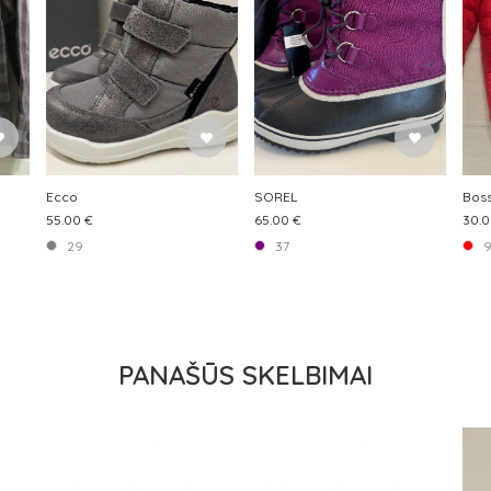
Ecco
SOREL
Boss
55.00 €
65.00 €
30.0
29
37
9
PANAŠŪS SKELBIMAI