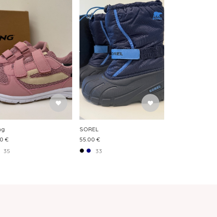
ng
SOREL
0 €
55.00 €
35
33