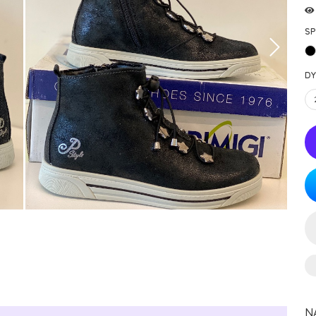
SP
DY
N