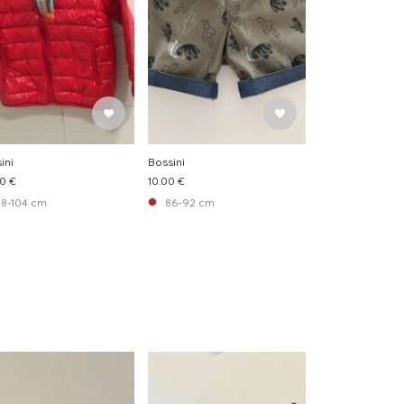
ini
Bossini
0 €
10.00 €
8-104 cm
86-92 cm