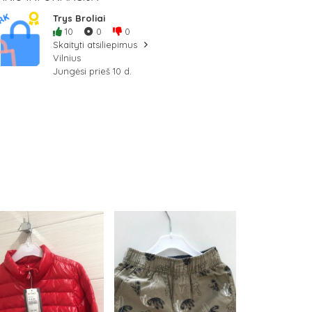
Trys Broliai
10
0
0
Skaityti atsiliepimus
Vilnius
Jungėsi prieš 10 d.