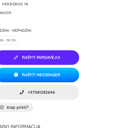
PERŽIŪROS 78
ALVOS:
DŽIAI - VIDPADŽIAI:
28 - 19 CM.
RAŠYTI PARDAVĖJUI
RAŠYTI MESSENGER
+37061282646
Kaip pirkti?
ARIO INFORMACIJA