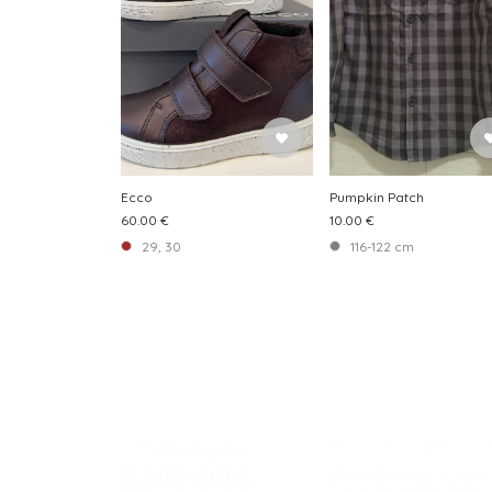
Ecco
Pumpkin Patch
60.00 €
10.00 €
29, 30
116-122 cm