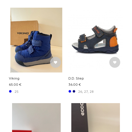
Viking
D.D. Step
65.00 €
36.00 €
25
26, 27, 28