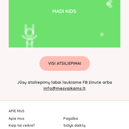
MADI KIDS
VISI ATSILIEPIMAI
Jūsų atsiliepimų labai laukiame FB žinute arba
info@mesvaikams.lt
APIE MUS
Apie mus
Pagalba
Kaip tai veikia?
Siūlyk daiktą