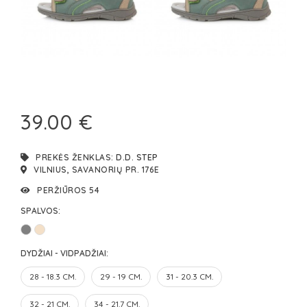
39.00 €
PREKĖS ŽENKLAS:
D.D. STEP
VILNIUS, SAVANORIŲ PR. 176E
PERŽIŪROS 54
SPALVOS:
DYDŽIAI - VIDPADŽIAI:
28 - 18.3 CM.
29 - 19 CM.
31 - 20.3 CM.
32 - 21 CM.
34 - 21.7 CM.