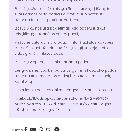
vaiko vystymuisi reikalingus aspektus.
Basučių uždaras užkulnis yra 5mm pasviręs į išorę, taip
suteikdamas tvirtą padėtį kojoms, o supinatorius
užtikrina taisyklingą pėdos vystymąsi.
Basučių kulnas yra pakietintas, kad padėtų išlaikyti
taisyklingą augančios pėdos padėtį.
Viršutinė bato dalis yra pagaminta iš aukštos kokybės
odos. Siekiant užtikrinti natūralų sąlytį su koja, bato
vidus yra iš minkštos odos.
Basučių vidpadyje išlenkta atrama pėdai.
Lengvas, neslidus bei patvarus guminis kaučiuko padas
užtikrina tinkamą kojos padėtį bei suteikia maksimalų
komfortą.
Dėka lipukų basutes galima lengvai nusiauti ir apsiauti.
ltvaikas.lt/lt/ddstep-batai-berniukams/13427-95936-
pilkos-basutes-28-33-d-da05-1-371cl-#/35-batu_dydis-
28_d_vidpadzio_ilgis_183_cm
Dalintis