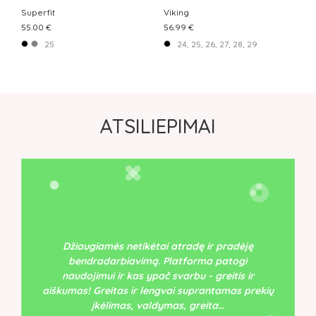
Superfit
Viking
55.00 €
56.99 €
25
24, 25, 26, 27, 28, 29
ATSILIEPIMAI
Džiaugiamės netikėtai atradę ir pradėję
bendradarbiavimą. Platforma patogi
naudojimui ir kas ypač svarbu - greitis ir
aiškumas! Greitas ir lengvai suprantamas prekių
įkėlimas, valdymas, greita…