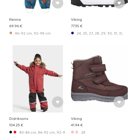
Reima
Viking
69.96 €
77.35 €
86-92 cm, 92-98 cm
24, 25, 27, 28, 29, 30, 31, 32
Didriksons
Viking
104.25 €
41.94 €
80-86 cm, 86-92 cm, 92-98 cm, 98-104 cm, 104-110 cm, 110-116 cm, 11
28