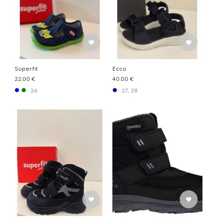
Superfit
Ecco
22.00 €
40.00 €
26
27, 28