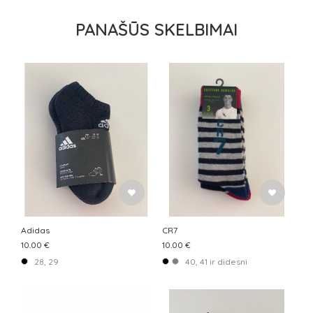
PANAŠŪS SKELBIMAI
Adidas
CR7
10.00 €
10.00 €
28, 29
40, 41 ir didesni