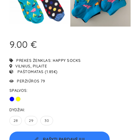
9.00 €
PREKĖS ŽENKLAS:
HAPPY SOCKS
VILNIUS, PILAITĖ
PAŠTOMATAS (1.85€)
PERŽIŪROS 79
SPALVOS:
DYDŽIAI:
28
29
30
RAŠYTI PARDAVĖJUI