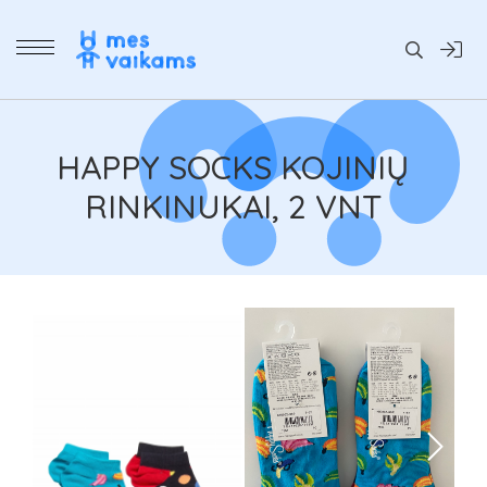
Daiktai
HAPPY SOCKS KOJINIŲ
RINKINUKAI, 2 VNT