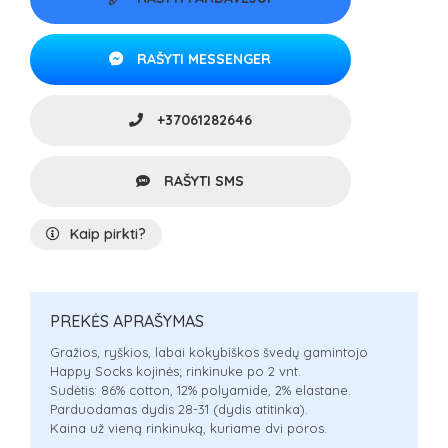
RAŠYTI MESSENGER
+37061282646
RAŠYTI SMS
Kaip pirkti?
PREKĖS APRAŠYMAS
Gražios, ryškios, labai kokybiškos švedų gamintojo
Happy Socks kojinės; rinkinuke po 2 vnt.
Sudėtis: 86% cotton, 12% polyamide, 2% elastane.
Parduodamas dydis 28-31 (dydis atitinka).
Kaina už vieną rinkinuką, kuriame dvi poros.