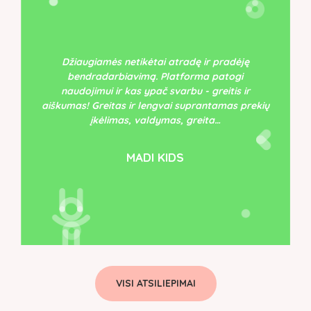
Džiaugiamės netikėtai atradę ir pradėję
bendradarbiavimą. Platforma patogi
naudojimui ir kas ypač svarbu - greitis ir
aiškumas! Greitas ir lengvai suprantamas prekių
įkėlimas, valdymas, greita…
MADI KIDS
VISI ATSILIEPIMAI