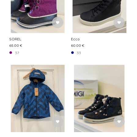
SOREL
Ecco
65.00 €
60.00 €
37
33