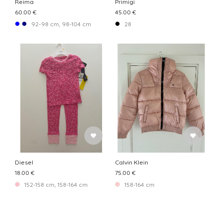
Reima
Primigi
60.00 €
45.00 €
92-98 cm, 98-104 cm
28
Diesel
Calvin Klein
18.00 €
75.00 €
152-158 cm, 158-164 cm
158-164 cm