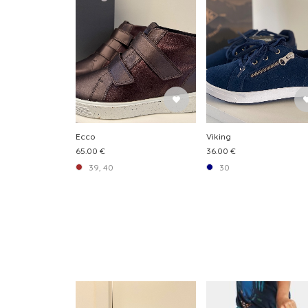
Ecco
Viking
65.00 €
36.00 €
39, 40
30