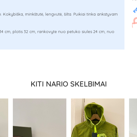
Kokybiška, minkštutė, lengvutė, šilta. Puikiai tinka ankstyvam
 34 cm, plotis 32 cm, rankovyte nuo petuko siules 24 cm, nuo
KITI NARIO SKELBIMAI