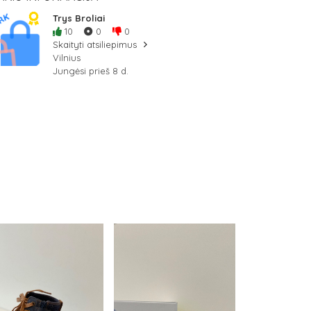
Trys Broliai
10
0
0
Skaityti atsiliepimus
Vilnius
Jungėsi prieš 8 d.