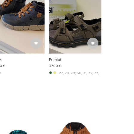
x
Primigi
0 €
37.00 €
1
27, 28, 29, 30, 31, 32, 33, 34