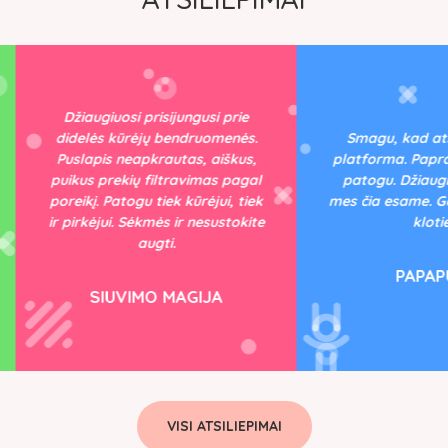
žiaugiuosi prisijungusi prie
delės kūrėjų bendruomenės.
Smagu, kad atsirado tok
slapis neapkrautas, aiškus,
platforma. Paprasta naudot
kus prekių filtravimas pagal
patogu. Džiaugiamės, kad 
eikį. Patogu tiek kūrėjui, tiek
mes čia esame. Geriausios 
pirkėjui. Sėkmės ir nesustokite
kloties!
augti.
PAPAPŪGA
SIUVIMO MAGIJA
VISI ATSILIEPIMAI