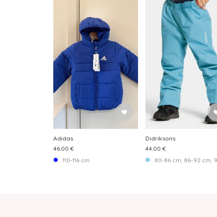
Adidas
Didriksons
46.00 €
44.00 €
110-116 cm
80-86 cm, 86-92 cm, 92