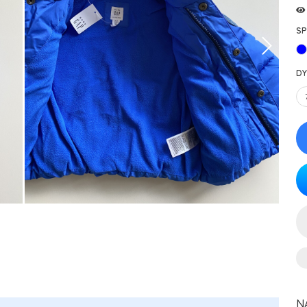
SP
DY
N