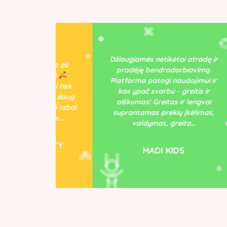
Džiaugiamės netikėtai atradę ir
D
t, kaip aš
pradėję bendradarbiavimą.
di
tradusi
Platforma patogi naudojimui ir
Pu
i būti tiek
kas ypač svarbu - greitis ir
pui
k tiek daug
aiškumas! Greitas ir lengvai
por
ininkė labai
suprantamas prekių įkėlimas,
ir 
žmogus.…
valdymas, greita…
RENITY
MADI KIDS