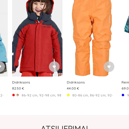
Didriksons
Didriksons
Rei
82.50 €
44.00 €
69.0
-98 cm, 98-104 cm, 104-110 cm, 110-116 cm, 116-122 cm, 122-128 cm, 128-134 cm,
86-92 cm, 92-98 cm, 98-104 cm, 104-110 cm
80-86 cm, 86-92 cm, 92-98 cm, 98-1
9
ATSILIEPIMAI