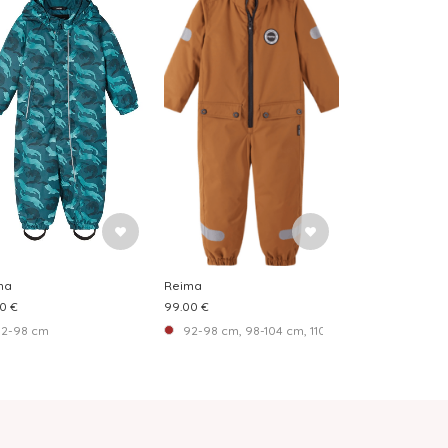
ma
Reima
0 €
99.00 €
 134-140 cm, 140-146 cm
04 cm, 104-110 cm, 110-116 cm, 116-122 cm, 122-128 cm, 128-134 cm, 134-140 cm,
2-98 cm
92-98 cm, 98-104 cm, 110-116 cm