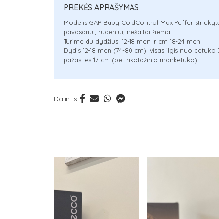
PREKĖS APRAŠYMAS
Modelis GAP Baby ColdControl Max Puffer striukytė. 
pavasariui, rudeniui, nešaltai žiemai.
Turime du dydžius: 12-18 men ir cm 18-24 men.
Dydis 12-18 men (74-80 cm): visas ilgis nuo petuko
pažasties 17 cm (be trikotažinio manketuko).
Dalintis