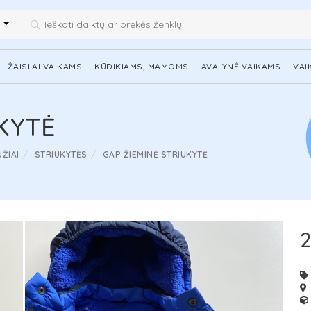
i
ŽAISLAI VAIKAMS
KŪDIKIAMS, MAMOMS
AVALYNĖ VAIKAMS
VAI
KYTĖ
ŽIAI
STRIUKYTĖS
GAP ŽIEMINĖ STRIUKYTĖ
2