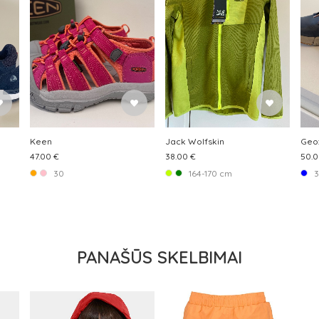
Keen
Jack Wolfskin
Geo
47.00 €
38.00 €
50.0
30
164-170 cm
3
PANAŠŪS SKELBIMAI