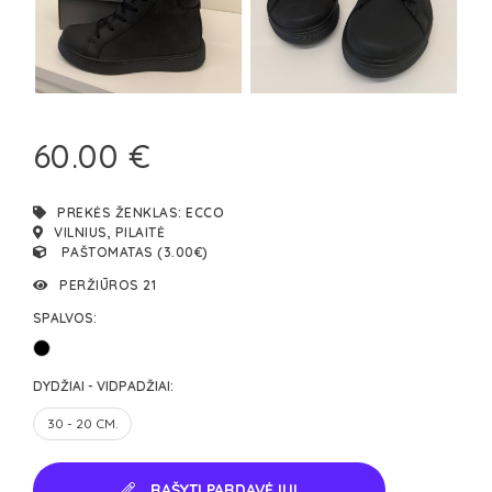
60.00 €
PREKĖS ŽENKLAS:
ECCO
VILNIUS, PILAITĖ
PAŠTOMATAS (3.00€)
PERŽIŪROS 21
SPALVOS:
DYDŽIAI - VIDPADŽIAI:
30 - 20 CM.
RAŠYTI PARDAVĖJUI