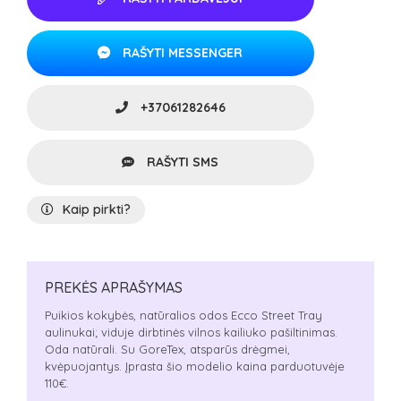
RAŠYTI MESSENGER
+37061282646
RAŠYTI SMS
Kaip pirkti?
PREKĖS APRAŠYMAS
Puikios kokybės, natūralios odos Ecco Street Tray
aulinukai; viduje dirbtinės vilnos kailiuko pašiltinimas.
Oda natūrali. Su GoreTex, atsparūs drėgmei,
kvėpuojantys. Įprasta šio modelio kaina parduotuvėje
110€.