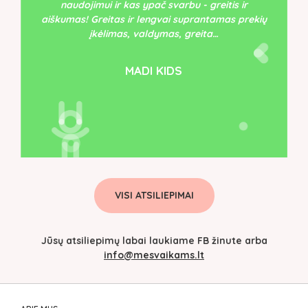
naudojimui ir kas ypač svarbu - greitis ir
aiškumas! Greitas ir lengvai suprantamas prekių
įkėlimas, valdymas, greita…
MADI KIDS
VISI ATSILIEPIMAI
Jūsų atsiliepimų labai laukiame FB žinute arba
info@mesvaikams.lt