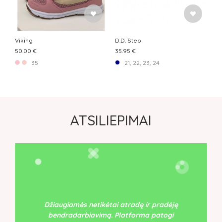
Viking
D.D. Step
50.00 €
35.95 €
35
21, 22, 23, 24
ATSILIEPIMAI
Džiaugiamės netikėtai atradę ir pradėję
bendradarbiavimą. Platforma patogi