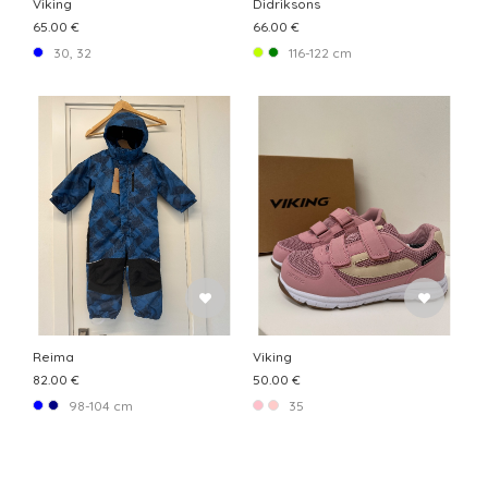
Viking
Didriksons
65.00 €
66.00 €
30, 32
116-122 cm
Reima
Viking
82.00 €
50.00 €
98-104 cm
35