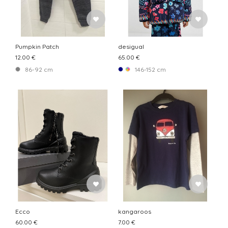
Pumpkin Patch
desigual
12.00 €
65.00 €
86-92 cm
146-152 cm
Ecco
kangaroos
60.00 €
7.00 €