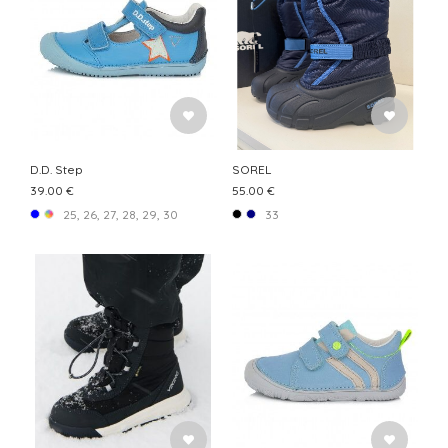
D.D. Step
SOREL
39.00 €
55.00 €
25, 26, 27, 28, 29, 30
33