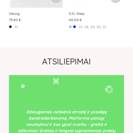
Viking
D.D. Step
75.40 €
40.00 €
31
27, 28, 29, 30, 31
ATSILIEPIMAI
Džiaugiamės netikėtai atradę ir pradėję
bendradarbiavimą. Platforma patogi
naudojimui ir kas ypač svarbu - greitis ir
aiškumas! Greitas ir lengvai suprantamas prekių