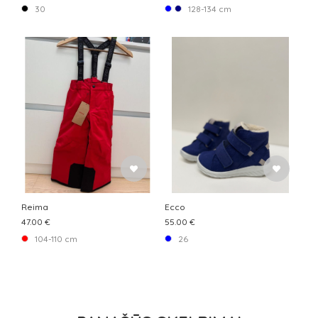
30
128-134 cm
Reima
Ecco
47.00 €
55.00 €
104-110 cm
26