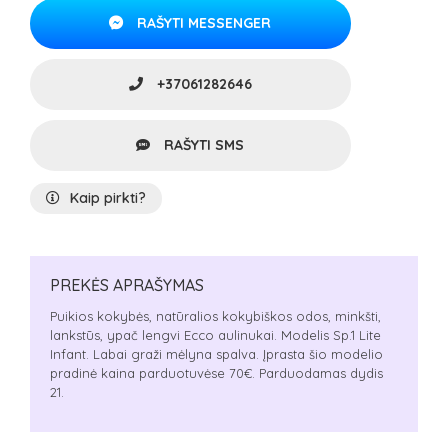
RAŠYTI MESSENGER
+37061282646
RAŠYTI SMS
Kaip pirkti?
PREKĖS APRAŠYMAS
Puikios kokybės, natūralios kokybiškos odos, minkšti,
lankstūs, ypač lengvi Ecco aulinukai. Modelis Sp.1 Lite
Infant. Labai graži mėlyna spalva. Įprasta šio modelio
pradinė kaina parduotuvėse 70€. Parduodamas dydis
21.