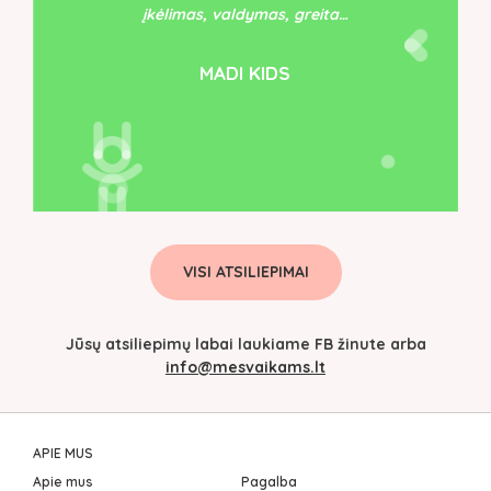
įkėlimas, valdymas, greita…
MADI KIDS
VISI ATSILIEPIMAI
Jūsų atsiliepimų labai laukiame FB žinute arba
info@mesvaikams.lt
APIE MUS
Apie mus
Pagalba