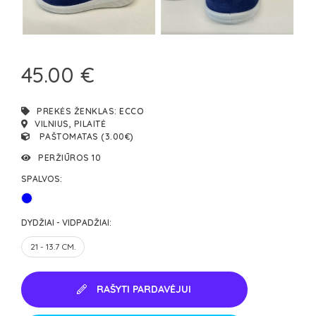
45.00 €
PREKĖS ŽENKLAS:
ECCO
VILNIUS, PILAITĖ
PAŠTOMATAS (3.00€)
PERŽIŪROS 10
SPALVOS:
DYDŽIAI - VIDPADŽIAI:
21 - 13.7 CM.
RAŠYTI PARDAVĖJUI