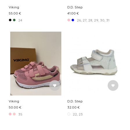
Viking
D.D. Step
55.00 €
41.00 €
24
26, 27, 28, 29, 30, 31
Viking
D.D. Step
50.00 €
32.00 €
35
22, 23