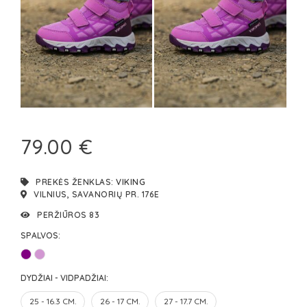
79.00 €
PREKĖS ŽENKLAS:
VIKING
VILNIUS, SAVANORIŲ PR. 176E
PERŽIŪROS 83
SPALVOS:
DYDŽIAI - VIDPADŽIAI:
25 - 16.3 CM.
26 - 17 CM.
27 - 17.7 CM.