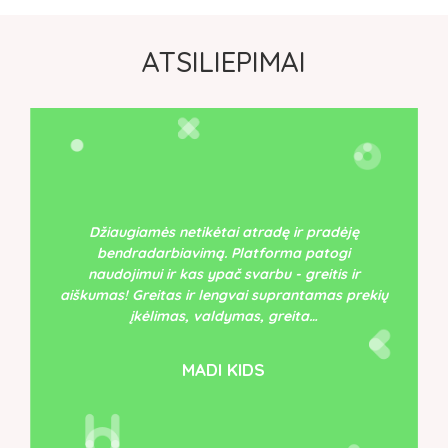
ATSILIEPIMAI
Džiaugiamės netikėtai atradę ir pradėję
bendradarbiavimą. Platforma patogi
naudojimui ir kas ypač svarbu - greitis ir
aiškumas! Greitas ir lengvai suprantamas prekių
įkėlimas, valdymas, greita…
MADI KIDS