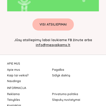
VISI ATSILIEPIMAI
Jūsų atsiliepimų labai laukiame FB žinute arba
info@mesvaikams.lt
APIE MUS
Apie mus
Pagalba
Kaip tai veikia?
Siūlyk daiktą
Naudinga
INFORMACIJA
Reklama
Privatumo politika
Taisyklės
Slapukų nustatymai
Kontaktai