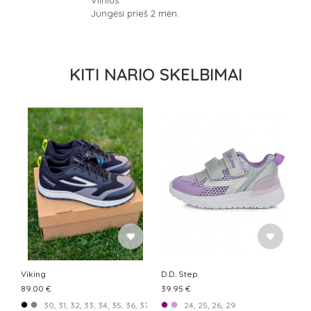
Vilnius
Jungėsi prieš 2 mėn.
KITI NARIO SKELBIMAI
Viking
D.D. Step
89.00 €
39.95 €
30, 31, 32, 33, 34, 35, 36, 37, 38
24, 25, 26, 29