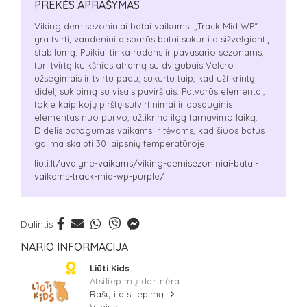
PREKĖS APRAŠYMAS
Viking demisezoniniai batai vaikams. „Track Mid WP“
yra tvirti, vandeniui atsparūs batai sukurti atsižvelgiant į
stabilumą. Puikiai tinka rudens ir pavasario sezonams,
turi tvirtą kulkšnies atramą su dvigubais Velcro
užsegimais ir tvirtu padu, sukurtu taip, kad užtikrintų
didelį sukibimą su visais paviršiais. Patvarūs elementai,
tokie kaip kojų pirštų sutvirtinimai ir apsauginis
elementas nuo purvo, užtikrina ilgą tarnavimo laiką.
Didelis patogumas vaikams ir tėvams, kad šiuos batus
galima skalbti 30 laipsnių temperatūroje!
liuti.lt/avalyne-vaikams/viking-demisezoniniai-batai-
vaikams-track-mid-wp-purple/
Dalintis
NARIO INFORMACIJA
Liūti Kids
Atsiliepimų dar nėra
Rašyti atsiliepimą