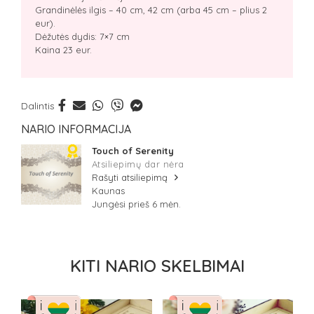
Grandinėlės ilgis – 40 cm, 42 cm (arba 45 cm – plius 2
eur).
Dėžutės dydis: 7×7 cm
Kaina 23 eur.
Dalintis
NARIO INFORMACIJA
Touch of Serenity
Atsiliepimų dar nėra
Rašyti atsiliepimą
Kaunas
Jungėsi prieš 6 mėn.
KITI NARIO SKELBIMAI