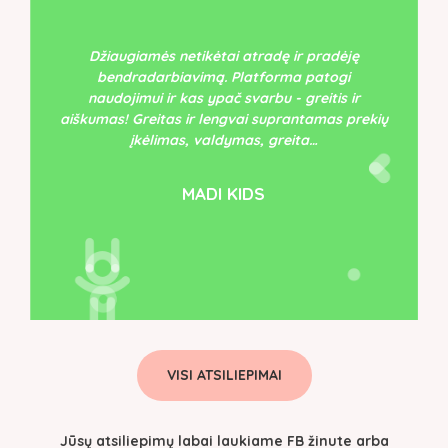
Džiaugiamės netikėtai atradę ir pradėję
bendradarbiavimą. Platforma patogi
naudojimui ir kas ypač svarbu - greitis ir
aiškumas! Greitas ir lengvai suprantamas prekių
įkėlimas, valdymas, greita…
MADI KIDS
VISI ATSILIEPIMAI
Jūsų atsiliepimų labai laukiame FB žinute arba