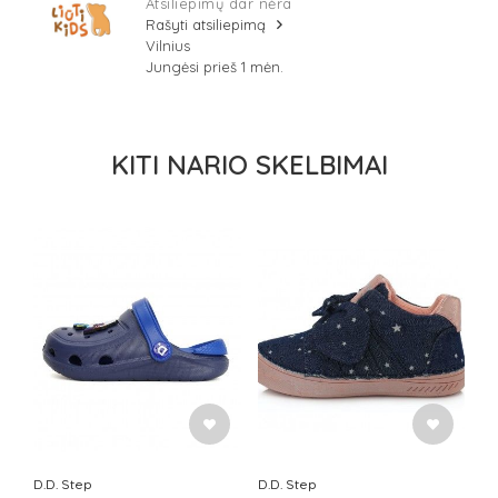
Atsiliepimų dar nėra
Rašyti atsiliepimą
Vilnius
Jungėsi prieš 1 mėn.
KITI NARIO SKELBIMAI
D.D. Step
D.D. Step