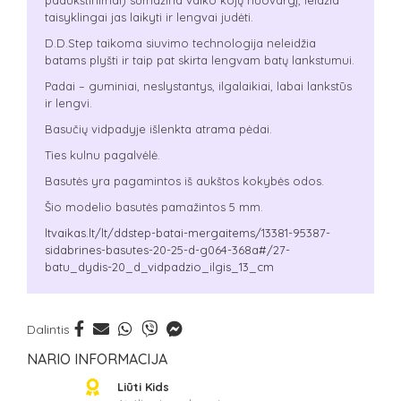
paaukštinimai) sumažina vaiko kojų nuovargį, leidžia
taisyklingai jas laikyti ir lengvai judėti.
D.D.Step taikoma siuvimo technologija neleidžia
batams plyšti ir taip pat skirta lengvam batų lankstumui.
Padai – guminiai, neslystantys, ilgalaikiai, labai lankstūs
ir lengvi.
Basučių vidpadyje išlenkta atrama pėdai.
Ties kulnu pagalvėlė.
Basutės yra pagamintos iš aukštos kokybės odos.
Šio modelio basutės pamažintos 5 mm.
ltvaikas.lt/lt/ddstep-batai-mergaitems/13381-95387-
sidabrines-basutes-20-25-d-g064-368a#/27-
batu_dydis-20_d_vidpadzio_ilgis_13_cm
Dalintis
NARIO INFORMACIJA
Liūti Kids