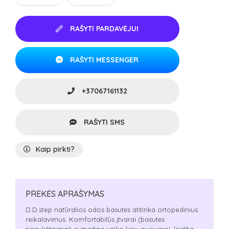
RAŠYTI PARDAVĖJUI
RAŠYTI MESSENGER
+37067161132
RAŠYTI SMS
Kaip pirkti?
PREKĖS APRAŠYMAS
D.D.step natūralios odos basutės atitinka ortopedinius
reikalavimus. Komfortabilūs įtvarai (basutės