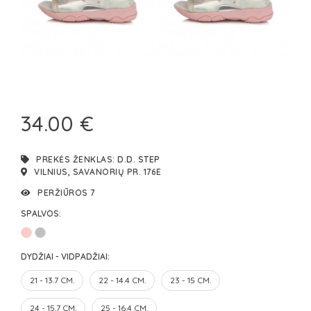
34.00 €
PREKĖS ŽENKLAS:
D.D. STEP
VILNIUS, SAVANORIŲ PR. 176E
PERŽIŪROS 7
SPALVOS:
DYDŽIAI - VIDPADŽIAI:
21 - 13.7 CM.
22 - 14.4 CM.
23 - 15 CM.
24 - 15.7 CM.
25 - 16.4 CM.