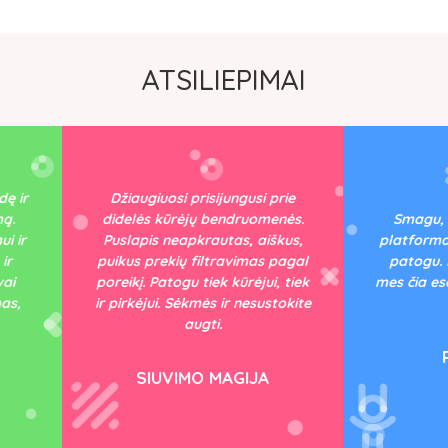
ATSILIEPIMAI
žiaugiuosi prisijungusi prie
delės kūrėjų bendruomenės.
Smagu, kad atsirado tok
slapis neapkrautas, aiškus,
platforma. Paprasta naudot
kus prekių filtravimas pagal
patogu. Džiaugiamės, kad 
eikį. Patogu tiek kūrėjui, tiek
mes čia esame. Geriausios 
pirkėjui. Sėkmės ir nesustokite
kloties!
augti.
PAPAPŪGA
SIUVIMO MAGIJA