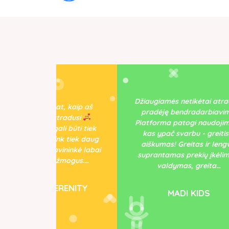
Džiaugiamės netikėtai atradę ir
D
t, kaip aš
pradėję bendradarbiavimą.
di
tradusi
Platforma patogi naudojimui ir
Pu
i būti tiek
kas ypač svarbu - greitis ir
pui
k tiek daug
aiškumas! Greitas ir lengvai
por
ininkė labai
suprantamas prekių įkėlimas,
ir 
žmogus.…
valdymas, greita…
RENITY
MADI KIDS