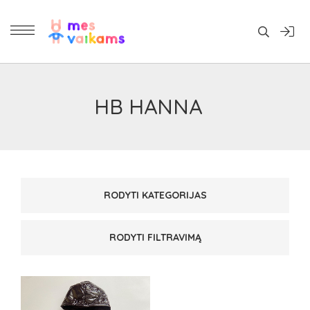
Daiktai
HB HANNA
RODYTI KATEGORIJAS
DRABUŽIAI MERGAITĖMS
(1)
RODYTI FILTRAVIMĄ
LAUKO DRABUŽIAI
(1)
PAGAMINTA
DYDIS