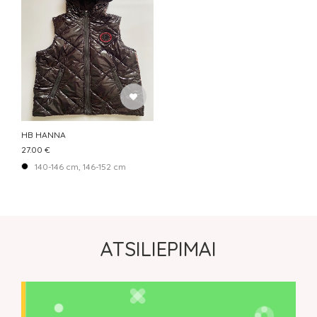
SPALVA
SEZONAS
KAINA
VIETOVĖ
RUŠIUOTI PAGAL
HB HANNA
27.00 €
140-146 cm, 146-152 cm
ATSILIEPIMAI