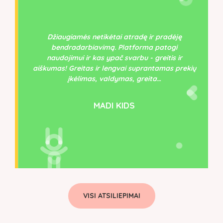
Džiaugiamės netikėtai atradę ir pradėję
bendradarbiavimą. Platforma patogi
naudojimui ir kas ypač svarbu - greitis ir
aiškumas! Greitas ir lengvai suprantamas prekių
įkėlimas, valdymas, greita…
MADI KIDS
VISI ATSILIEPIMAI