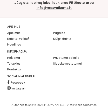
Jūsų atsiliepimų labai laukiame FB žinute arba
info@mesvaikams.lt
APIE MUS
Apie mus
Pagalba
Kaip tai veikia?
Siūlyk daiktą
Naudinga
INFORMACIJA
Reklama
Privatumo politika
Taisyklės
Slapukų nustatymai
Kontaktai
SOCIALINIAI TINKLAI
Facebook
Instagram
Autorinės teisės © 2026 MESVAIKAMS.LT. Visos teisės saugomos