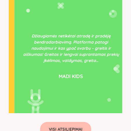
Džiaugiamės netikėtai atradę ir pradėję
bendradarbiavimą. Platforma patogi
naudojimui ir kas ypač svarbu - greitis ir
aiškumas! Greitas ir lengvai suprantamas prekių
įkėlimas, valdymas, greita…
MADI KIDS
VISI ATSILIEPIMAI