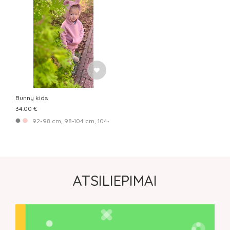
SPALVA
SEZONAS
KAINA
VIETOVĖ
RUŠIUOTI PAGAL
Bunny kids
34.00 €
92-98 cm, 98-104 cm, 104-110 cm
ATSILIEPIMAI