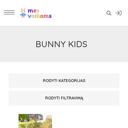
Daiktai
BUNNY KIDS
RODYTI KATEGORIJAS
DRABUŽIAI MERGAITĖMS
(1)
RODYTI FILTRAVIMĄ
KOMPLEKTUKAI, KOSTIUMĖLIAI
(1)
PAGAMINTA
DYDIS