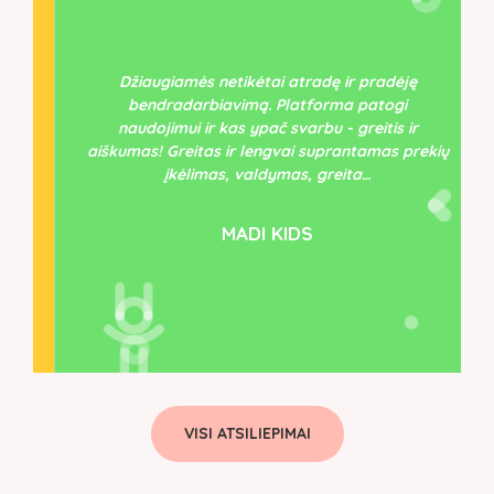
Džiaugiamės netikėtai atradę ir pradėję
bendradarbiavimą. Platforma patogi
naudojimui ir kas ypač svarbu - greitis ir
aiškumas! Greitas ir lengvai suprantamas prekių
įkėlimas, valdymas, greita…
MADI KIDS
VISI ATSILIEPIMAI