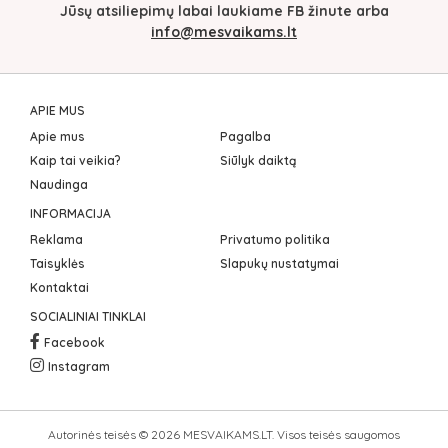
Jūsų atsiliepimų labai laukiame FB žinute arba
info@mesvaikams.lt
APIE MUS
Apie mus
Pagalba
Kaip tai veikia?
Siūlyk daiktą
Naudinga
INFORMACIJA
Reklama
Privatumo politika
Taisyklės
Slapukų nustatymai
Kontaktai
SOCIALINIAI TINKLAI
Facebook
Instagram
Autorinės teisės © 2026 MESVAIKAMS.LT. Visos teisės saugomos