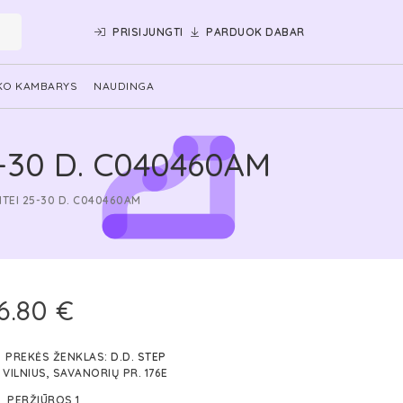
PRISIJUNGTI
PARDUOK DABAR
KO KAMBARYS
NAUDINGA
-30 D. C040460AM
TEI 25-30 D. C040460AM
6.80 €
PREKĖS ŽENKLAS:
D.D. STEP
VILNIUS, SAVANORIŲ PR. 176E
PERŽIŪROS 1