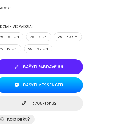
ALVOS:
DŽIAI - VIDPADŽIAI:
25 - 16.4 CM.
26 - 17 CM.
28 - 18.3 CM.
29 - 19 CM.
30 - 19.7 CM.
RAŠYTI PARDAVĖJUI
RAŠYTI MESSENGER
+37067161132
Kaip pirkti?