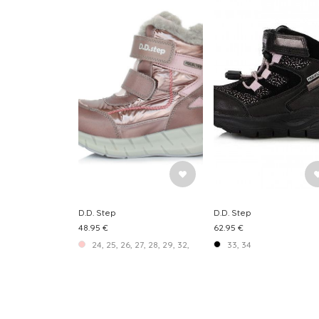
D.D. Step
D.D. Step
48.95 €
62.95 €
24, 25, 26, 27, 28, 29, 32, 33, 34, 35
33, 34