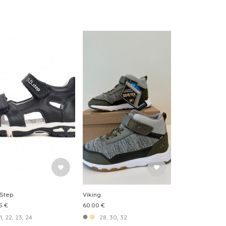
 Step
Viking
5 €
60.00 €
1, 22, 23, 24
28, 30, 32