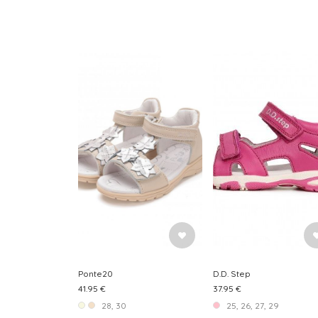
Ponte20
D.D. Step
41.95 €
37.95 €
28, 30
25, 26, 27, 29