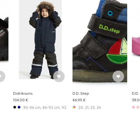
Didriksons
D.D. Step
D.D.
104.00 €
46.95 €
38.0
80-86 cm, 86-92 cm, 92-98 cm, 98-104 cm, 104-110 cm
20, 21, 23, 24