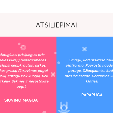
ATSILIEPIMAI
žiaugiuosi prisijungusi prie
delės kūrėjų bendruomenės.
Smagu, kad atsirado tok
slapis neapkrautas, aiškus,
platforma. Paprasta naudot
kus prekių filtravimas pagal
patogu. Džiaugiamės, kad 
eikį. Patogu tiek kūrėjui, tiek
mes čia esame. Geriausios 
pirkėjui. Sėkmės ir nesustokite
kloties!
augti.
PAPAPŪGA
SIUVIMO MAGIJA