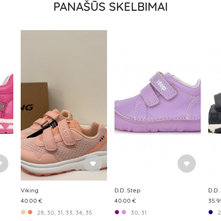
PANAŠŪS SKELBIMAI
Viking
D.D. Step
D.D.
40.00 €
40.00 €
35.9
28, 30, 31, 33, 34, 35
30, 31
2