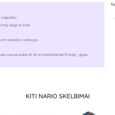
N
 vidpadžiu.
ralų sąlytį su koja.
itin lankstūs ir patogūs.
6-pilki-canvas-batai-25-30-d-c040460am#/32-batu_dydis-
KITI NARIO SKELBIMAI