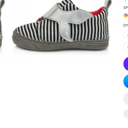
SP
DY