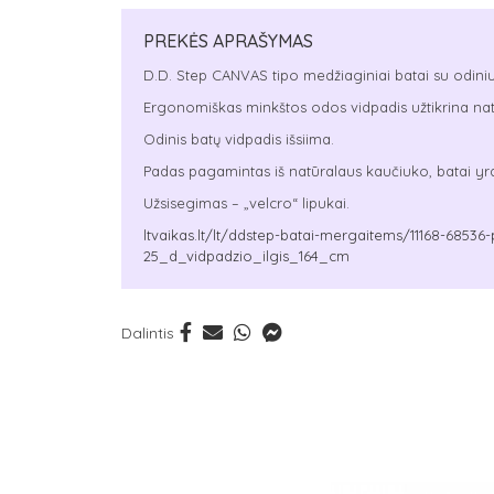
PREKĖS APRAŠYMAS
D.D. Step CANVAS tipo medžiaginiai batai su odiniu
Ergonomiškas minkštos odos vidpadis užtikrina natū
Odinis batų vidpadis išsiima.
Padas pagamintas iš natūralaus kaučiuko, batai yra 
Užsisegimas – „velcro“ lipukai.
ltvaikas.lt/lt/ddstep-batai-mergaitems/11168-6853
25_d_vidpadzio_ilgis_164_cm
Dalintis