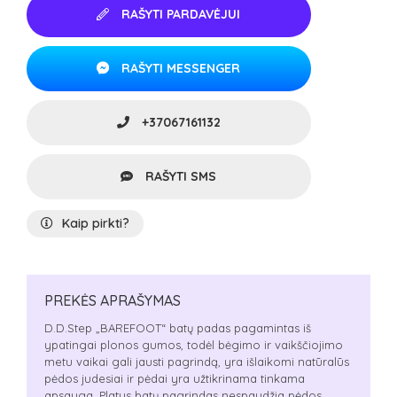
RAŠYTI PARDAVĖJUI
RAŠYTI MESSENGER
+37067161132
RAŠYTI SMS
Kaip pirkti?
PREKĖS APRAŠYMAS
D.D.Step „BAREFOOT“ batų padas pagamintas iš
ypatingai plonos gumos, todėl bėgimo ir vaikščiojimo
metu vaikai gali jausti pagrindą, yra išlaikomi natūralūs
pėdos judesiai ir pėdai yra užtikrinama tinkama
apsauga. Platus batų pagrindas nespaudžia pėdos,