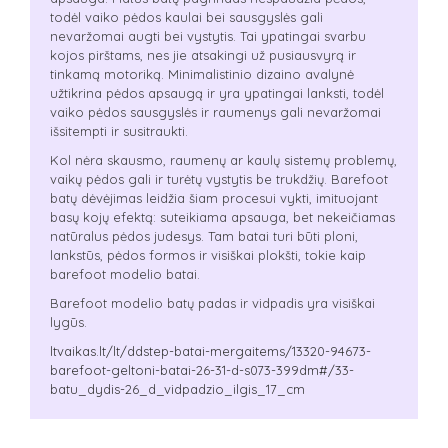
todėl vaiko pėdos kaulai bei sausgyslės gali
nevaržomai augti bei vystytis. Tai ypatingai svarbu
kojos pirštams, nes jie atsakingi už pusiausvyrą ir
tinkamą motoriką. Minimalistinio dizaino avalynė
užtikrina pėdos apsaugą ir yra ypatingai lanksti, todėl
vaiko pėdos sausgyslės ir raumenys gali nevaržomai
išsitempti ir susitraukti.
Kol nėra skausmo, raumenų ar kaulų sistemų problemų,
vaikų pėdos gali ir turėtų vystytis be trukdžių. Barefoot
batų dėvėjimas leidžia šiam procesui vykti, imituojant
basų kojų efektą: suteikiama apsauga, bet nekeičiamas
natūralus pėdos judesys. Tam batai turi būti ploni,
lankstūs, pėdos formos ir visiškai plokšti, tokie kaip
barefoot modelio batai.
Barefoot modelio batų padas ir vidpadis yra visiškai
lygūs.
ltvaikas.lt/lt/ddstep-batai-mergaitems/13320-94673-
barefoot-geltoni-batai-26-31-d-s073-399dm#/33-
batu_dydis-26_d_vidpadzio_ilgis_17_cm