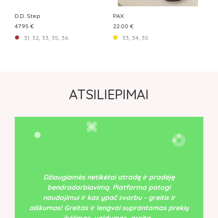
D.D. Step
PAX
47.95 €
22.00 €
31, 32, 33, 35, 36
33, 34, 35
ATSILIEPIMAI
Džiaugiamės netikėtai atradę ir pradėję
bendradarbiavimą. Platforma patogi
naudojimui ir kas ypač svarbu - greitis ir
aiškumas! Greitas ir lengvai suprantamas prekių