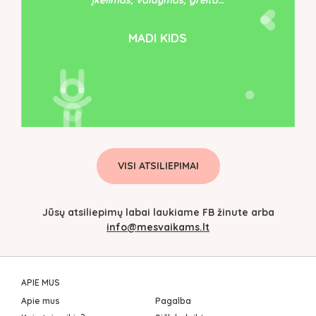
įkėlimas, valdymas, greita…
MADI KIDS
VISI ATSILIEPIMAI
Jūsų atsiliepimų labai laukiame FB žinute arba
info@mesvaikams.lt
APIE MUS
Apie mus
Pagalba