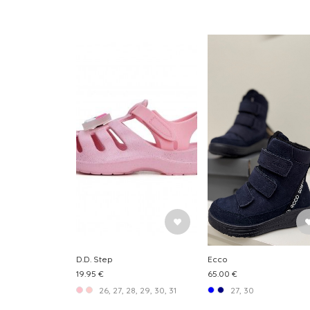
D.D. Step
Ecco
19.95 €
65.00 €
26, 27, 28, 29, 30, 31
27, 30