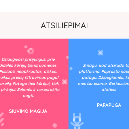
ATSILIEPIMAI
žiaugiuosi prisijungusi prie
delės kūrėjų bendruomenės.
Smagu, kad atsirado tok
slapis neapkrautas, aiškus,
platforma. Paprasta naudot
kus prekių filtravimas pagal
patogu. Džiaugiamės, kad 
eikį. Patogu tiek kūrėjui, tiek
mes čia esame. Geriausios 
pirkėjui. Sėkmės ir nesustokite
kloties!
augti.
PAPAPŪGA
SIUVIMO MAGIJA