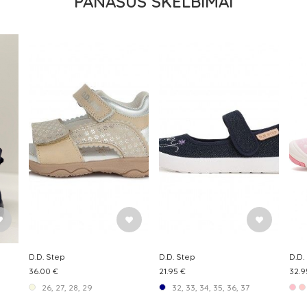
PANAŠŪS SKELBIMAI
D.D. Step
D.D. Step
D.D.
36.00 €
21.95 €
32.9
26, 27, 28, 29
32, 33, 34, 35, 36, 37