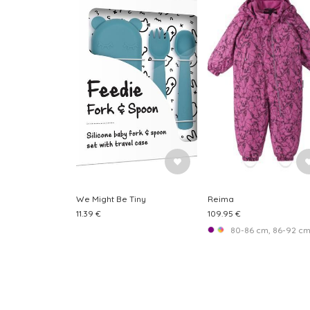
We Might Be Tiny
Reima
11.39 €
109.95 €
80-86 cm, 86-92 c