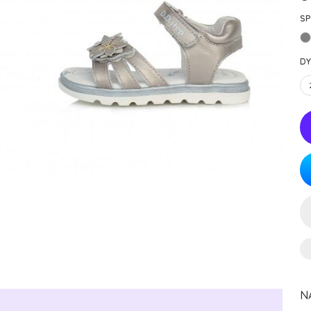
SP
DY
N