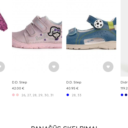
D.D. Step
D.D. Step
Didr
42.00 €
40.95 €
119.
m
26, 27, 28, 29, 30, 31
28, 33