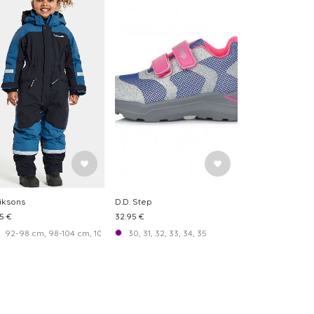
iksons
D.D. Step
25 €
32.95 €
92-98 cm, 98-104 cm, 104-110 cm, 110-116 cm, 116-122 cm, 122-128 cm, 128-134 c
30, 31, 32, 33, 34, 35