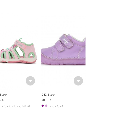
 Step
D.D. Step
5 €
38.00 €
26, 27, 28, 29, 30, 31
22, 23, 24