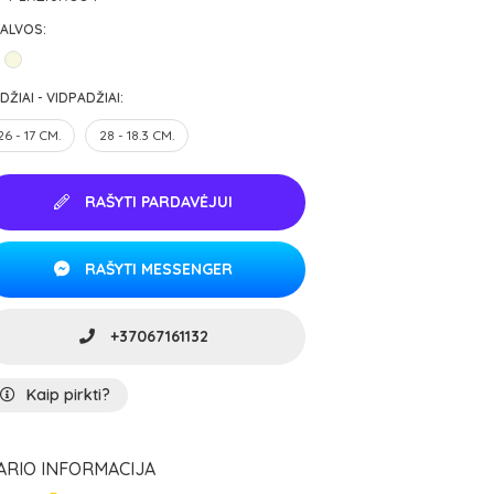
ALVOS:
DŽIAI - VIDPADŽIAI:
26 - 17 CM.
28 - 18.3 CM.
RAŠYTI PARDAVĖJUI
RAŠYTI MESSENGER
+37067161132
Kaip pirkti?
ARIO INFORMACIJA