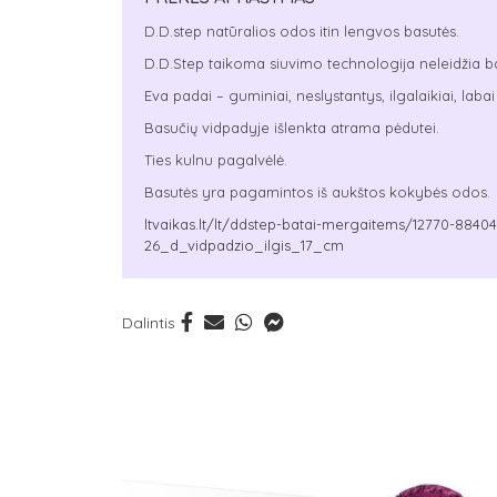
D.D.step natūralios odos itin lengvos basutės.
D.D.Step taikoma siuvimo technologija neleidžia bat
Eva padai – guminiai, neslystantys, ilgalaikiai, labai l
Basučių vidpadyje išlenkta atrama pėdutei.
Ties kulnu pagalvėlė.
Basutės yra pagamintos iš aukštos kokybės odos.
ltvaikas.lt/lt/ddstep-batai-mergaitems/12770-884
26_d_vidpadzio_ilgis_17_cm
Dalintis