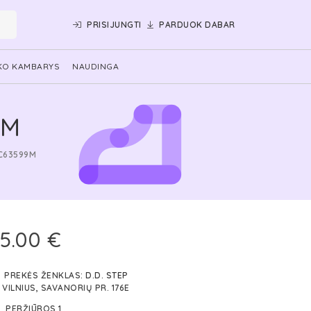
PRISIJUNGTI
PARDUOK DABAR
KO KAMBARYS
NAUDINGA
9M
AC63599M
5.00 €
PREKĖS ŽENKLAS:
D.D. STEP
VILNIUS, SAVANORIŲ PR. 176E
PERŽIŪROS 1