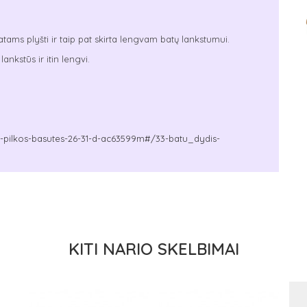
ams plyšti ir taip pat skirta lengvam batų lankstumui.
ankstūs ir itin lengvi.
04-pilkos-basutes-26-31-d-ac63599m#/33-batu_dydis-
KITI NARIO SKELBIMAI