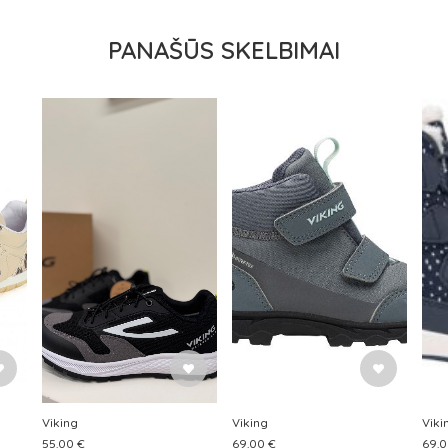
PANAŠŪS SKELBIMAI
Viking
Viking
Viki
55.00 €
69.00 €
69.0