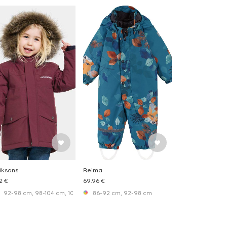
iksons
Reima
2 €
69.96 €
 cm, 134-140 cm, 140-146 cm, 146-152 cm, 152-158 cm, 158-164 cm, 164-170 cm
104 cm, 104-110 cm, 110-116 cm
92-98 cm, 98-104 cm, 104-110 cm, 110-116 cm, 116-122 cm, 122-128 cm, 128-134 c
86-92 cm, 92-98 cm