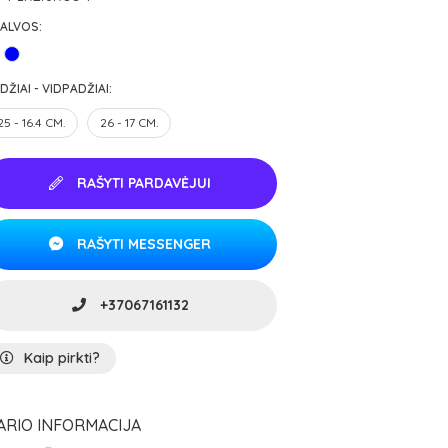
ALVOS:
DŽIAI - VIDPADŽIAI:
25 - 16.4 CM.
26 - 17 CM.
RAŠYTI PARDAVĖJUI
RAŠYTI MESSENGER
+37067161132
Kaip pirkti?
ARIO INFORMACIJA