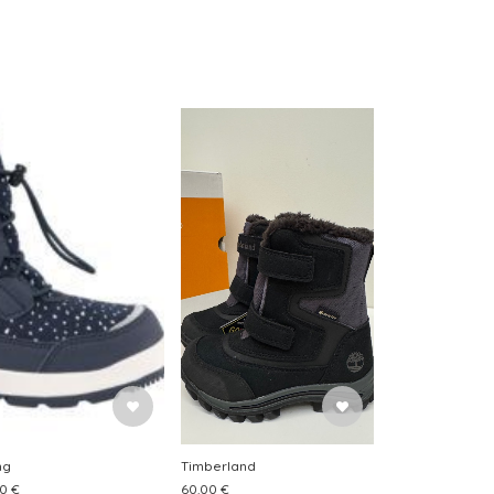
ng
Timberland
0 €
60.00 €