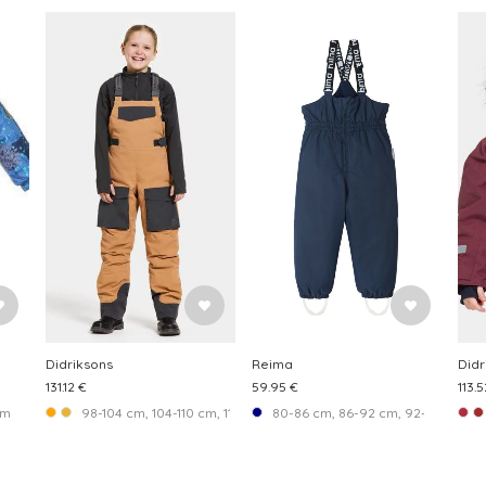
Didriksons
Reima
Didr
131.12 €
59.95 €
113.5
cm
98-104 cm, 104-110 cm, 110-116 cm, 116-122 cm, 122-128 cm, 128-134
80-86 cm, 86-92 cm, 92-98 cm, 98-