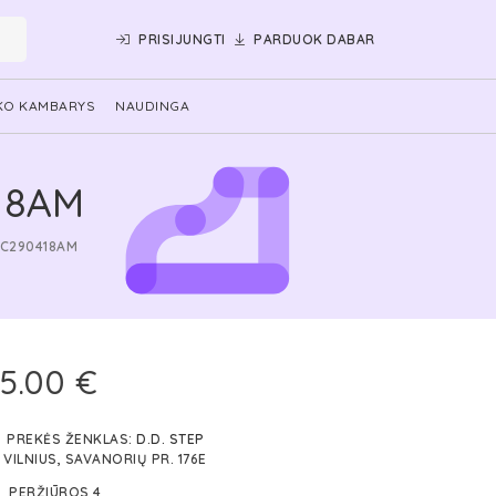
PRISIJUNGTI
PARDUOK DABAR
KO KAMBARYS
NAUDINGA
18AM
AC290418AM
5.00 €
PREKĖS ŽENKLAS:
D.D. STEP
VILNIUS, SAVANORIŲ PR. 176E
PERŽIŪROS 4