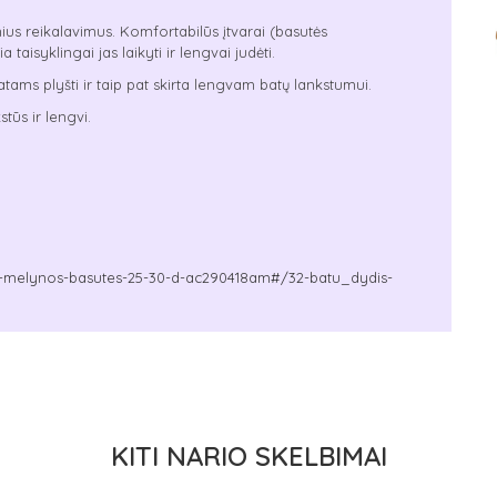
ius reikalavimus. Komfortabilūs įtvarai (basutės
aisyklingai jas laikyti ir lengvai judėti.
ams plyšti ir taip pat skirta lengvam batų lankstumui.
stūs ir lengvi.
294-melynos-basutes-25-30-d-ac290418am#/32-batu_dydis-
KITI NARIO SKELBIMAI