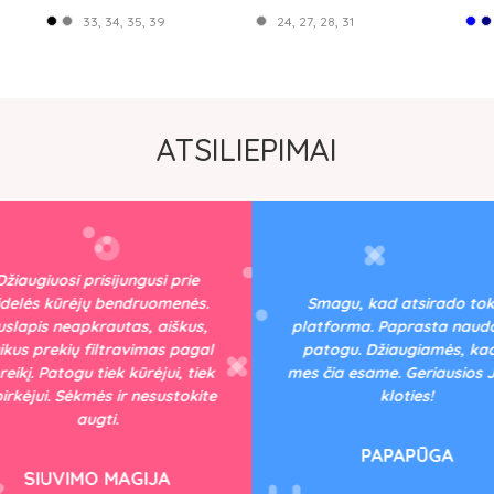
33, 34, 35, 39
24, 27, 28, 31
ATSILIEPIMAI
žiaugiuosi prisijungusi prie
delės kūrėjų bendruomenės.
Smagu, kad atsirado tok
slapis neapkrautas, aiškus,
platforma. Paprasta naudot
kus prekių filtravimas pagal
patogu. Džiaugiamės, kad 
eikį. Patogu tiek kūrėjui, tiek
mes čia esame. Geriausios 
pirkėjui. Sėkmės ir nesustokite
kloties!
augti.
PAPAPŪGA
SIUVIMO MAGIJA