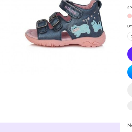
SP
DY
N