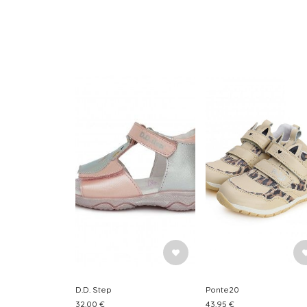
D.D. Step
Ponte20
32.00 €
43.95 €