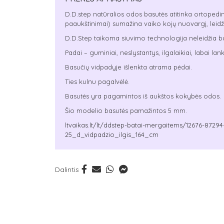
D.D.step natūralios odos basutės atitinka ortopedin
paaukštinimai) sumažina vaiko kojų nuovargį, leidžia t
D.D.Step taikoma siuvimo technologija neleidžia bat
Padai – guminiai, neslystantys, ilgalaikiai, labai lank
Basučių vidpadyje išlenkta atrama pėdai.
Ties kulnu pagalvėlė.
Basutės yra pagamintos iš aukštos kokybės odos.
Šio modelio basutės pamažintos 5 mm.
ltvaikas.lt/lt/ddstep-batai-mergaitems/12676-87
25_d_vidpadzio_ilgis_164_cm
Dalintis