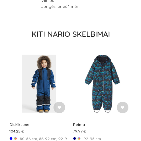
Vilnius
Jungėsi prieš 1 mėn.
KITI NARIO SKELBIMAI
Didriksons
Reima
104.25 €
79.97 €
80-86 cm, 86-92 cm, 92-98 cm
92-98 cm