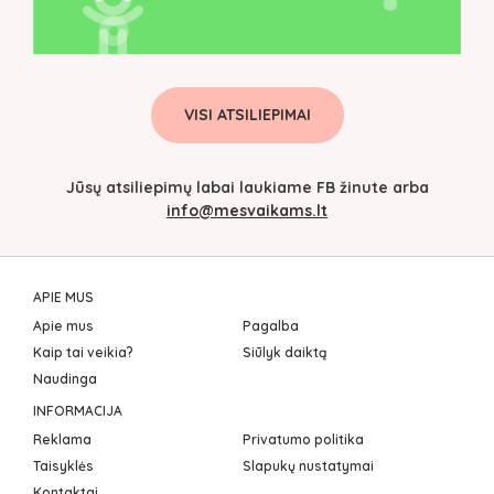
VISI ATSILIEPIMAI
Jūsų atsiliepimų labai laukiame FB žinute arba
info@mesvaikams.lt
APIE MUS
Apie mus
Pagalba
Kaip tai veikia?
Siūlyk daiktą
Naudinga
INFORMACIJA
Reklama
Privatumo politika
Taisyklės
Slapukų nustatymai
Kontaktai