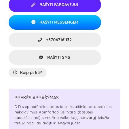
RAŠYTI PARDAVĖJUI
RAŠYTI MESSENGER
+37067161132
RAŠYTI SMS
Kaip pirkti?
PREKĖS APRAŠYMAS
D.D.step natūralios odos basutės atitinka ortopedinius
reikalavimus. Komfortabilūs įtvarai (basutės
paaukštinimai) sumažina vaiko kojų nuovargį, leidžia
taisyklingai jas laikyti ir lengvai judėti.