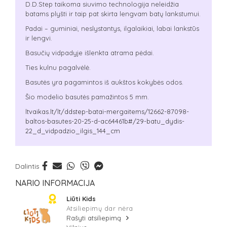
D.D.Step taikoma siuvimo technologija neleidžia
batams plyšti ir taip pat skirta lengvam batų lankstumui.
Padai – guminiai, neslystantys, ilgalaikiai, labai lankstūs
ir lengvi.
Basučių vidpadyje išlenkta atrama pėdai.
Ties kulnu pagalvėlė.
Basutės yra pagamintos iš aukštos kokybės odos.
Šio modelio basutės pamažintos 5 mm.
ltvaikas.lt/lt/ddstep-batai-mergaitems/12662-87098-
baltos-basutes-20-25-d-ac64461b#/29-batu_dydis-
22_d_vidpadzio_ilgis_144_cm
Dalintis
NARIO INFORMACIJA
Liūti Kids
Atsiliepimų dar nėra
Rašyti atsiliepimą