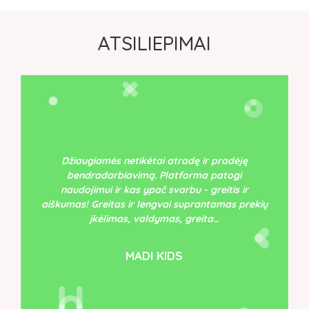
ATSILIEPIMAI
Džiaugiamės netikėtai atradę ir pradėję
bendradarbiavimą. Platforma patogi
naudojimui ir kas ypač svarbu - greitis ir
aiškumas! Greitas ir lengvai suprantamas prekių
įkėlimas, valdymas, greita…
MADI KIDS