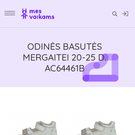
Daiktai
ODINĖS BASUTĖS
MERGAITEI 20-25 D.
AC64461B