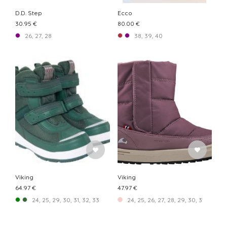
D.D. Step
Ecco
30.95 €
80.00 €
26, 27, 28
38, 39, 40
Viking
Viking
64.97 €
47.97 €
24, 25, 29, 30, 31, 32, 33
24, 25, 26, 27, 28, 29, 30, 31, 32, 33,