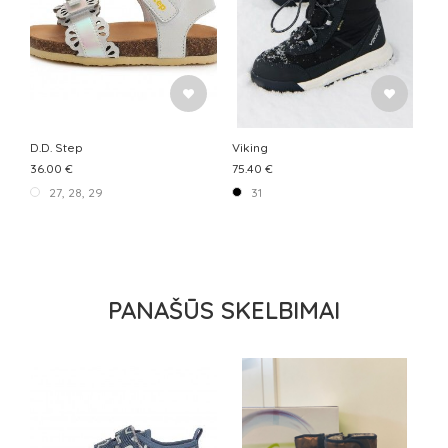
D.D. Step
Viking
36.00 €
75.40 €
27, 28, 29
31
PANAŠŪS SKELBIMAI