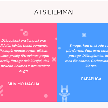
ATSILIEPIMAI
žiaugiuosi prisijungusi prie
delės kūrėjų bendruomenės.
Smagu, kad atsirado tok
slapis neapkrautas, aiškus,
platforma. Paprasta naudot
kus prekių filtravimas pagal
patogu. Džiaugiamės, kad 
eikį. Patogu tiek kūrėjui, tiek
mes čia esame. Geriausios 
pirkėjui. Sėkmės ir nesustokite
kloties!
augti.
PAPAPŪGA
SIUVIMO MAGIJA