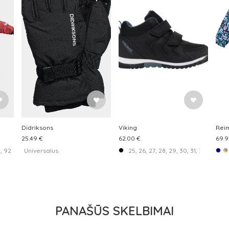
Didriksons
Viking
Rei
25.49 €
62.00 €
69.9
92-98 cm, 98-104 cm, 104-110 cm, 110-116 cm, 116-122 cm, 122-128 cm, 128-134 c
Universalus
25, 26, 27, 28, 29, 30, 31, 32, 33, 34,
PANAŠŪS SKELBIMAI