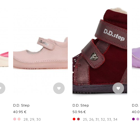
D.D. Step
D.D. Step
D.D.
40.95 €
50.96 €
40.0
28, 29, 30
25, 26, 31, 32, 33, 34