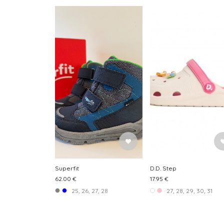
Superfit
D.D. Step
62.00 €
17.95 €
25, 26, 27, 28
27, 28, 29, 30, 31