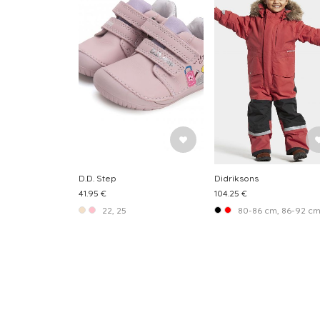
D.D. Step
Didriksons
41.95 €
104.25 €
22, 25
80-86 cm, 86-92 cm, 