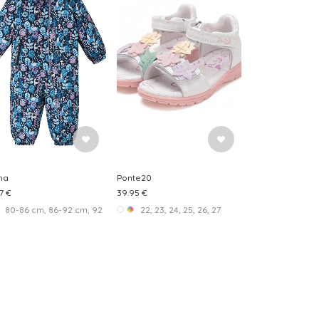
ma
Ponte20
7 €
39.95 €
m
 35
80-86 cm, 86-92 cm, 92-98 cm
22, 23, 24, 25, 26, 27