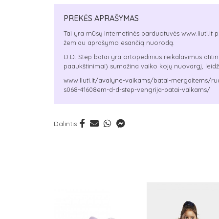
PREKĖS APRAŠYMAS
Tai yra mūsų internetinės parduotuvės www.liuti.lt p
žemiau aprašymo esančią nuorodą.
D.D. Step batai yra ortopedinius reikalavimus atiti
paaukštinimai) sumažina vaiko kojų nuovargį, leidžia t
www.liuti.lt/avalyne-vaikams/batai-mergaitems/ru
s068-41608em-d-d-step-vengrija-batai-vaikams/
Dalintis