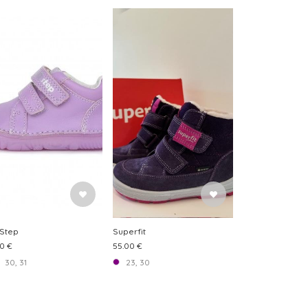
 Step
Superfit
0 €
55.00 €
30, 31
23, 30