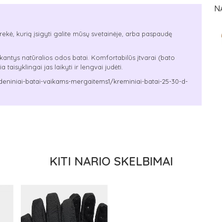
N
rekė, kurią įsigyti galite mūsų svetainėje, arba paspaudę
nkantys natūralios odos batai. Komfortabilūs įtvarai (bato
aisyklingai jas laikyti ir lengvai judėti.
deniniai-batai-vaikams-mergaitems1/kreminiai-batai-25-30-d-
KITI NARIO SKELBIMAI