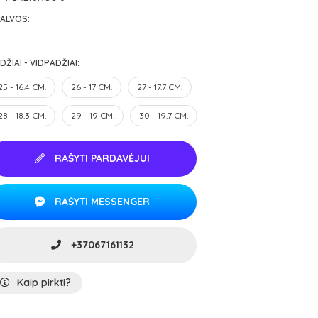
ALVOS:
DŽIAI - VIDPADŽIAI:
25 - 16.4 CM.
26 - 17 CM.
27 - 17.7 CM.
28 - 18.3 CM.
29 - 19 CM.
30 - 19.7 CM.
RAŠYTI PARDAVĖJUI
RAŠYTI MESSENGER
+37067161132
Kaip pirkti?