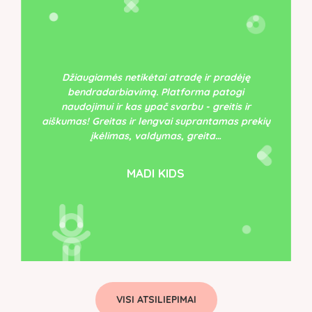
Džiaugiamės netikėtai atradę ir pradėję
bendradarbiavimą. Platforma patogi
naudojimui ir kas ypač svarbu - greitis ir
aiškumas! Greitas ir lengvai suprantamas prekių
įkėlimas, valdymas, greita…
MADI KIDS
VISI ATSILIEPIMAI