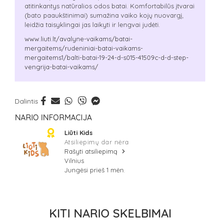
atitinkantys natūralios odos batai. Komfortabilūs įtvarai
(bato paaukštinimai) sumažina vaiko kojų nuovargį,
leidžia taisyklingai jas laikyti ir lengvai judėti.
www.liuti.lt/avalyne-vaikams/batai-
mergaitems/rudeniniai-batai-vaikams-
mergaitems1/balti-batai-19-24-d-s015-41509c-d-d-step-
vengrija-batai-vaikams/
Dalintis
NARIO INFORMACIJA
Liūti Kids
Atsiliepimų dar nėra
Rašyti atsiliepimą
Vilnius
Jungėsi prieš 1 mėn.
KITI NARIO SKELBIMAI