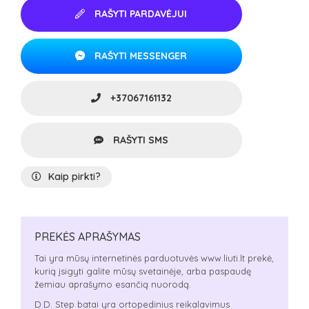
RAŠYTI PARDAVĖJUI
RAŠYTI MESSENGER
+37067161132
RAŠYTI SMS
Kaip pirkti?
PREKĖS APRAŠYMAS
Tai yra mūsų internetinės parduotuvės www.liuti.lt prekė,
kurią įsigyti galite mūsų svetainėje, arba paspaudę
žemiau aprašymo esančią nuorodą.
D.D. Step batai yra ortopedinius reikalavimus