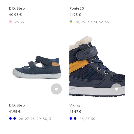
D.D. Step
Ponte20
40.95 €
41.95 €
23, 27
28, 29, 30, 31, 32, 33
D.D. Step
Viking
41.95 €
45.47 €
26, 27, 28, 29, 30, 31
26, 27, 30