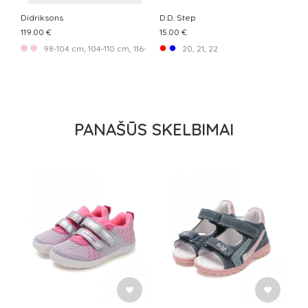
Didriksons
D.D. Step
119.00 €
15.00 €
98-104 cm, 104-110 cm, 116-122 cm, 122-128 cm, 128-134 cm, 134-140 
20, 21, 22
PANAŠŪS SKELBIMAI