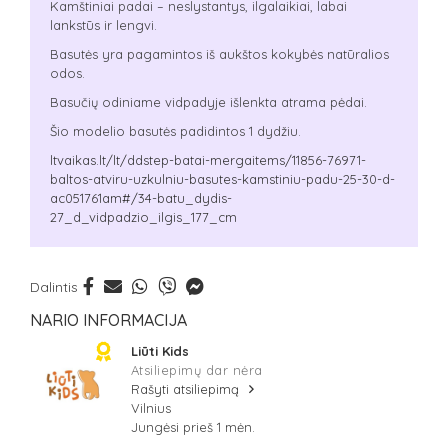
Kamštiniai padai – neslystantys, ilgalaikiai, labai
lankstūs ir lengvi.
Basutės yra pagamintos iš aukštos kokybės natūralios
odos.
Basučių odiniame vidpadyje išlenkta atrama pėdai.
Šio modelio basutės padidintos 1 dydžiu.
ltvaikas.lt/lt/ddstep-batai-mergaitems/11856-76971-
baltos-atviru-uzkulniu-basutes-kamstiniu-padu-25-30-d-
ac051761am#/34-batu_dydis-
27_d_vidpadzio_ilgis_177_cm
Dalintis
NARIO INFORMACIJA
Liūti Kids
Atsiliepimų dar nėra
Rašyti atsiliepimą
Vilnius
Jungėsi prieš 1 mėn.