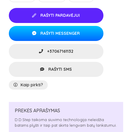
RAŠYTI PARDAVĖJUI
RAŠYTI MESSENGER
+37067161132
RAŠYTI SMS
Kaip pirkti?
PREKĖS APRAŠYMAS
D.D.Step taikoma siuvimo technologija neleidžia
batams plyšti ir taip pat skirta lengvam batų lankstumui.