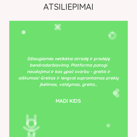
ATSILIEPIMAI
Džiaugiamės netikėtai atradę ir pradėję
bendradarbiavimą. Platforma patogi
naudojimui ir kas ypač svarbu - greitis ir
aiškumas! Greitas ir lengvai suprantamas prekių
įkėlimas, valdymas, greita…
MADI KIDS