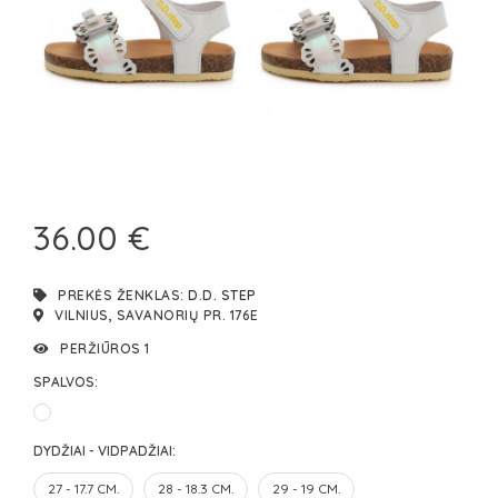
36.00 €
PREKĖS ŽENKLAS:
D.D. STEP
VILNIUS, SAVANORIŲ PR. 176E
PERŽIŪROS 1
SPALVOS:
DYDŽIAI - VIDPADŽIAI:
27 - 17.7 CM.
28 - 18.3 CM.
29 - 19 CM.