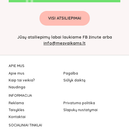
VISI ATSILIEPIMAI
Jūsų atsiliepimų labai laukiame FB žinute arba
info@mesvaikams.lt
APIE MUS
Apie mus
Pagalba
Kaip tai veikia?
Siūlyk daiktą
Naudinga
INFORMACIJA
Reklama
Privatumo politika
Taisyklės
Slapukų nustatymai
Kontaktai
SOCIALINIAI TINKLAI